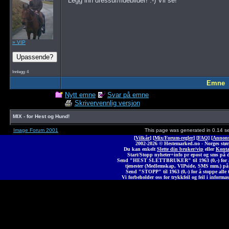
Legg inn dressur/ridebilder! :-) Vil se!
» VIP
Innlegg: 4
Emne
Nytt emne
Svar på emne
Skrivervennlig versjon
MIX - for Hest og Hund!
Image Forum 2001
This page was generated in 0.14 s
[
Vilkår
] [
Mix/Forum-regler
] [
FAQ
] [
Annons
2002-2026 © Heste
marked
.no - Norges stør
Du kan enkelt
Slette din bruker/vip
eller
Konta
Start/Stopp nyheter+info pr epost og sms på 
Send "HEST SLETTBRUKER" til 1963 (0,-) for å 
tjenester (Medlemskap, VIPside, SMS mm.) på
Send "STOPP" til 1963 (0,-) for å stoppe alle t
Vi forbeholder oss for trykkfeil og feil i informas