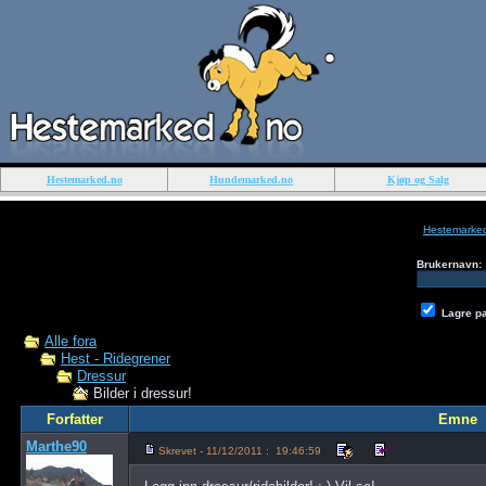
Hestemarked.no
Hundemarked.no
Kjøp og Salg
Hestemarke
Brukernavn:
Lagre p
Alle fora
Hest - Ridegrener
Dressur
Bilder i dressur!
Forfatter
Emne
Marthe90
Skrevet - 11/12/2011 : 19:46:59