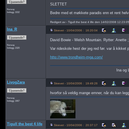
SLETTET
Norway
Innlegg: 3332
Bedre med et møkkete paradis enn et rent hel
Redigert av - Tigull the best 4 life den 14/02/2008 12:23:0
Ina_R
Skrevet - 10/04/2006 : 16:20:04
David Bowie - Welsh Mountain. Rytter: Anette ;)
Norway
Innlegg: 2320
Var rideskole hest der jeg red før. var å kikke
http://www.trondheim-mga.com/
Ina og
LivogZara
Skrevet - 10/04/2006 : 19:49:26
hvorfor så veldig mange emner, når du kan legge
Norway
Innlegg: 1667
Tigull the best 4 life
Skrevet - 10/04/2006 : 20:37:17