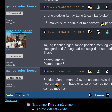
games_ruler_forever!
Skrevet - 06/07/2006 : 15:51:57
Er uhelbredelig fan av Lene å Karinka *elske*
Norway
Innlegg: 84
Så, må vel si at Karinka er min favoritt
pene 
Ingvild og Kenzo
Skrevet - 06/07/2006 : 16:10:35
Ja, jeg kjenner ingen sånne ponnier, men jeg ve
nabogården til Atlungstad ble solgt til ei som
» VIP
Thabo.
Kenzo&Buster
Norway
Diamantene<3
Innlegg: 1117
games_ruler_forever!
Skrevet - 06/07/2006 : 16:25:26
Er ikke sånn at man må svare uansett, hvis det 
noe om
men Thabo er altså en games-ponni... 
Norway
Innlegg: 84
games med ham...
Side:
av 2
Emne
Neste side
Nytt emne
Svar på emne
Skrivervennlig versjon