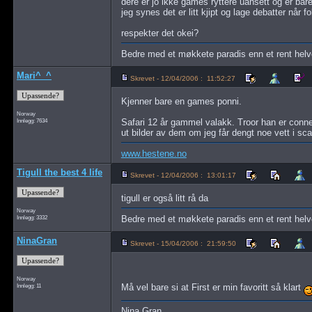
dere er jo ikke games ryttere uansett og er bare
jeg synes det er litt kjipt og lage debatter når f
respekter det okei?
Bedre med et møkkete paradis enn et rent hel
Mari^_^
Skrevet - 12/04/2006 : 11:52:27
Kjenner bare en games ponni.
Norway
Innlegg: 7634
Safari 12 år gammel valakk. Troor han er conne
ut bilder av dem om jeg får dengt noe vett i sc
www.hestene.no
Tigull the best 4 life
Skrevet - 12/04/2006 : 13:01:17
tigull er også litt rå da
Norway
Innlegg: 3332
Bedre med et møkkete paradis enn et rent hel
NinaGran
Skrevet - 15/04/2006 : 21:59:50
Norway
Innlegg: 11
Må vel bare si at First er min favoritt så klart
Nina Gran