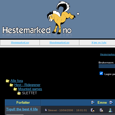
Hestemarked.no
Hundemarked.no
Kjøp og Salg
Hestemarke
Brukernavn:
Lagre p
Alle fora
Hest - Ridegrener
Mounted games
SLETTET
Forfatter
Emne
Tigull the best 4 life
Skrevet - 10/04/2006 : 16:01:01