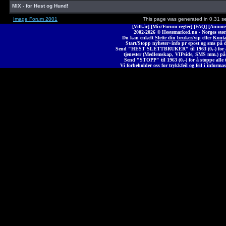
MIX - for Hest og Hund!
Image Forum 2001
This page was generated in 0.31 s
[
Vilkår
] [
Mix/Forum-regler
] [
FAQ
] [
Annons
2002-2026 © Heste
marked
.no - Norges stør
Du kan enkelt
Slette din bruker/vip
eller
Konta
Start/Stopp nyheter+info pr epost og sms på 
Send "HEST SLETTBRUKER" til 1963 (0,-) for å 
tjenester (Medlemskap, VIPside, SMS mm.) på
Send "STOPP" til 1963 (0,-) for å stoppe alle t
Vi forbeholder oss for trykkfeil og feil i informas