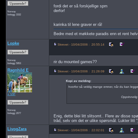
fordi det er så forskjellige spm
derfor!
Norway
Innlegg: 3332
karinka til lene graver er rå!
Bedre med et møkkete paradis enn et rent hel
Lopke
Skrevet - 10/04/2006 : 20:55:14
Norway
rir du mounted games??
Innlegg: 5953
Ragnhild E
Skrevet - 10/04/2006 : 21:26:09
Kopi av melding:
hvorfor så veldig mange emner, når du kan legge 
» VIP
Opprinnelig
Norway
Innlegg: 2077
Enig, dette blei litt slitsomt.. Flere av disse
tråd, selv om det er ulike spørsmål. Lukter litt "
LivogZara
Skrevet - 10/04/2006 : 22:02:01