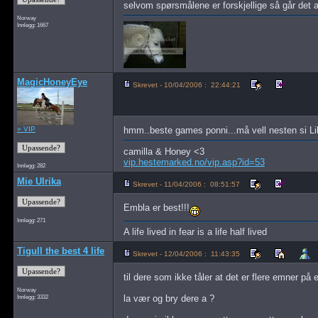
selvom spørsmålene er forskjellige så går det a
Norway
Innlegg: 1667
MagicHoneyEye
Skrevet - 10/04/2006 : 22:44:21
» VIP
hmm..beste games ponni...må vell nesten si Lilli
camilla & Honey <3
vip.hestemarked.no/vip.asp?id=53
Innlegg: 282
Mie Ulrika
Skrevet - 11/04/2006 : 08:51:57
Embla er best!!!
Innlegg: 271
A life lived in fear is a life half lived
Tigull the best 4 life
Skrevet - 12/04/2006 : 11:43:35
til dere som ikke tåler at det er flere emner på e
Norway
Innlegg: 3332
la vær og bry dere a ?