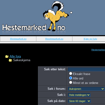
Hestemarked.no
Hundemarked.no
Kjøp og Salg
Hestemarke
Alle fora
Søkeskjema
Søk etter tekst:
Eksakt frase
Alle ord
Minst et av ordene
Søk i forum:
Søk i:
Søk på dato: