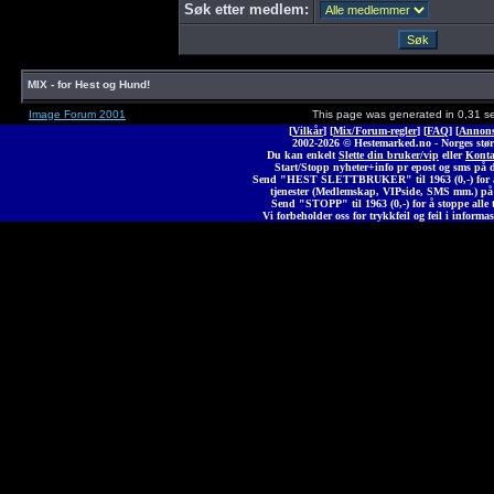
Søk etter medlem:
MIX - for Hest og Hund!
Image Forum 2001
This page was generated in 0,31 s
[
Vilkår
] [
Mix/Forum-regler
] [
FAQ
] [
Annons
2002-2026 © Heste
marked
.no - Norges stør
Du kan enkelt
Slette din bruker/vip
eller
Konta
Start/Stopp nyheter+info pr epost og sms på 
Send "HEST SLETTBRUKER" til 1963 (0,-) for å 
tjenester (Medlemskap, VIPside, SMS mm.) på
Send "STOPP" til 1963 (0,-) for å stoppe alle t
Vi forbeholder oss for trykkfeil og feil i informas