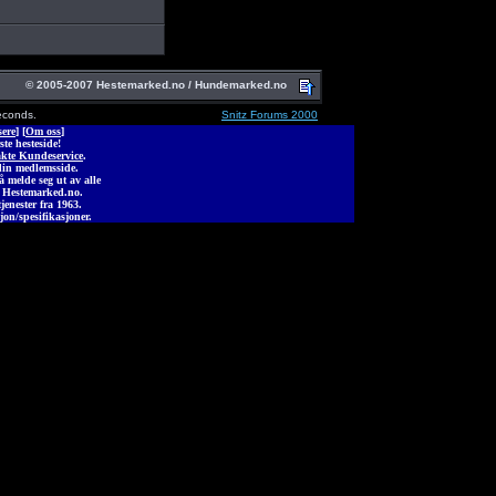
© 2005-2007 Hestemarked.no / Hundemarked.no
econds.
Snitz Forums 2000
ere
] [
Om oss
]
ste hesteside!
kte Kundeservice
.
din medlemsside.
melde seg ut av alle
 Hestemarked.no.
jenester fra 1963.
jon/spesifikasjoner.