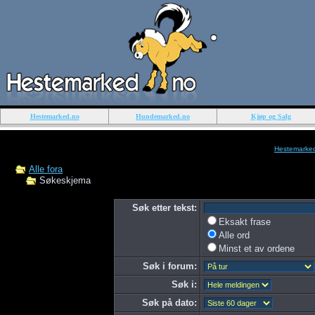
Hestemarked.no
Hundemarked.no
Kjøp og Salg
Hestemarke
Alle fora
Søkeskjema
Søk etter tekst:
Eksakt frase
Alle ord
Minst et av ordene
Søk i forum:
Søk i:
Søk på dato: