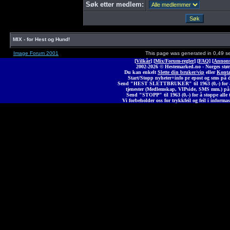
Søk etter medlem:
MIX - for Hest og Hund!
Image Forum 2001
This page was generated in 0,49 s
[
Vilkår
] [
Mix/Forum-regler
] [
FAQ
] [
Annons
2002-2026 © Heste
marked
.no - Norges stør
Du kan enkelt
Slette din bruker/vip
eller
Konta
Start/Stopp nyheter+info pr epost og sms på 
Send "HEST SLETTBRUKER" til 1963 (0,-) for å 
tjenester (Medlemskap, VIPside, SMS mm.) på
Send "STOPP" til 1963 (0,-) for å stoppe alle t
Vi forbeholder oss for trykkfeil og feil i informas