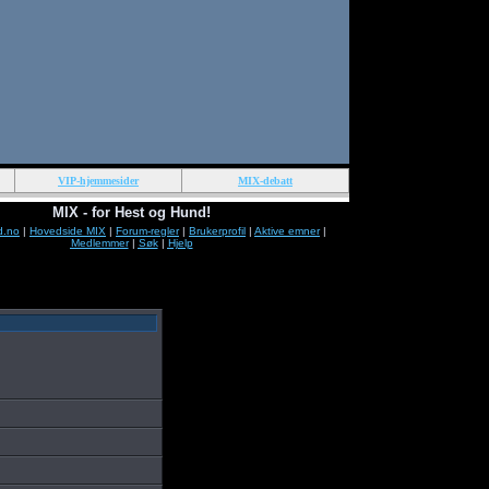
VIP-hjemmesider
MIX-debatt
MIX - for Hest og Hund!
d.no
|
Hovedside MIX
|
Forum-regler
|
Brukerprofil
|
Aktive emner
|
Medlemmer
|
Søk
|
Hjelp