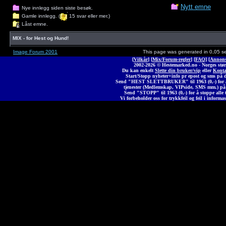
Nytt emne
Nye innlegg siden siste besøk.
Gamle innlegg. (
15 svar eller mer.)
Låst emne.
MIX - for Hest og Hund!
Image Forum 2001
This page was generated in 0,05 s
[
Vilkår
] [
Mix/Forum-regler
] [
FAQ
] [
Annons
2002-2026 © Heste
marked
.no - Norges stør
Du kan enkelt
Slette din bruker/vip
eller
Konta
Start/Stopp nyheter+info pr epost og sms på 
Send "HEST SLETTBRUKER" til 1963 (0,-) for å 
tjenester (Medlemskap, VIPside, SMS mm.) på
Send "STOPP" til 1963 (0,-) for å stoppe alle t
Vi forbeholder oss for trykkfeil og feil i informas