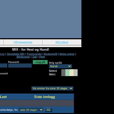
VIP-hjemmesider
MIX-debatt
MIX - for Hest og Hund!
d.no
|
Hovedside MIX
|
Forum-regler
|
Brukerprofil
|
Aktive emner
|
Medlemmer
|
Søk
|
Hjelp
Passord:
Velg språk
Select
assord
:
Skin
Lest
Siste innlegg
rekkefølge, fra