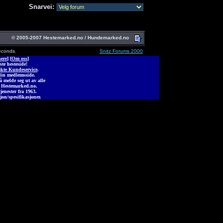
Snarvei:
© 2005-2007 Hestemarked.no / Hundemarked.no
econds.
Snitz Forums 2000
ere
] [
Om oss
]
ste hesteside!
kte Kundeservice
.
din medlemsside.
melde seg ut av alle
 Hestemarked.no.
jenester fra 1963.
jon/spesifikasjoner.