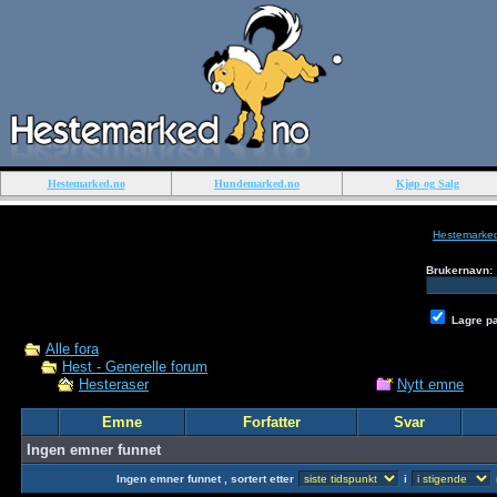
Hestemarked.no
Hundemarked.no
Kjøp og Salg
Hestemarke
Brukernavn:
Lagre p
Alle fora
Hest - Generelle forum
Nytt emne
Hesteraser
Emne
Forfatter
Svar
Ingen emner funnet
Ingen emner funnet , sortert etter
i