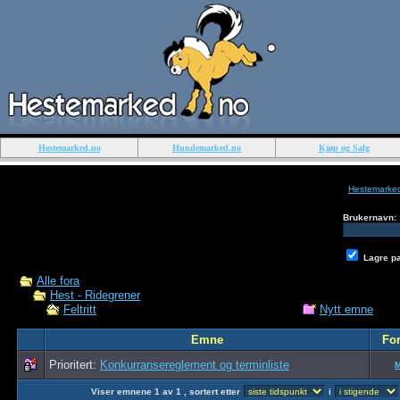
Hestemarked.no
Hundemarked.no
Kjøp og Salg
Hestemarke
Brukernavn:
Lagre p
Alle fora
Hest - Ridegrener
Nytt emne
Feltritt
Emne
For
Prioritert:
Konkurransereglement og terminliste
M
Viser emnene 1 av 1 , sortert etter
i