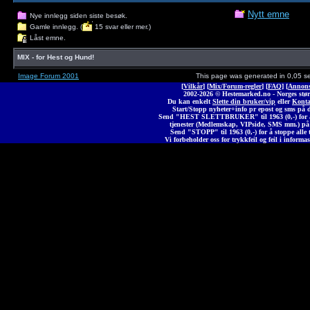
Nytt emne
Nye innlegg siden siste besøk.
Gamle innlegg. (
15 svar eller mer.)
Låst emne.
MIX - for Hest og Hund!
Image Forum 2001
This page was generated in 0,05 s
[
Vilkår
] [
Mix/Forum-regler
] [
FAQ
] [
Annons
2002-2026 © Heste
marked
.no - Norges stør
Du kan enkelt
Slette din bruker/vip
eller
Konta
Start/Stopp nyheter+info pr epost og sms på 
Send "HEST SLETTBRUKER" til 1963 (0,-) for å 
tjenester (Medlemskap, VIPside, SMS mm.) på
Send "STOPP" til 1963 (0,-) for å stoppe alle t
Vi forbeholder oss for trykkfeil og feil i informas