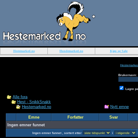
Hestemarked.no
Hundemarked.no
Kjøp og Salg
Hestemarke
Brukernavn:
Lagre p
Alle fora
Hest - SnikkSnakk
Nytt emne
Hestemarked.no
Emne
Forfatter
Svar
Ingen emner funnet
Ingen emner funnet , sortert etter
i