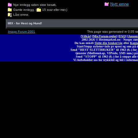
Nytt emne
Nye innlegg siden siste besøk.
Gamle innlegg. (
15 svar eller mer.)
Låst emne.
MIX - for Hest og Hund!
Image Forum 2001
This page was generated in 0,05 s
[
Vilkår
] [
Mix/Forum-regler
] [
FAQ
] [
Annons
2002-2026 © Heste
marked
.no - Norges stør
Du kan enkelt
Slette din bruker/vip
eller
Konta
Start/Stopp nyheter+info pr epost og sms på 
Send "HEST SLETTBRUKER" til 1963 (0,-) for å 
tjenester (Medlemskap, VIPside, SMS mm.) på
Send "STOPP" til 1963 (0,-) for å stoppe alle t
Vi forbeholder oss for trykkfeil og feil i informas