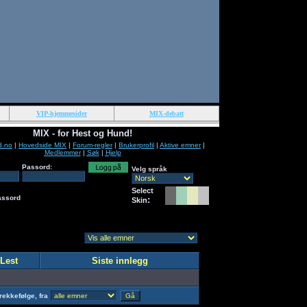
VIP-hjemmesider
MIX-debatt
MIX - for Hest og Hund!
d.no
|
Hovedside MIX
|
Forum-regler
|
Brukerprofil
|
Aktive emner
|
Medlemmer
|
Søk
|
Hjelp
Passord:
Velg språk
Select
assord
:
Skin
Lest
Siste innlegg
rekkefølge, fra