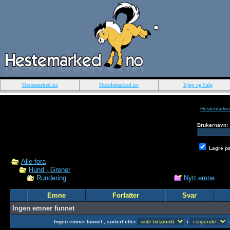
Hestemarked.no
Hundemarked.no
Kjøp og Salg
Hestemarke
Brukernavn:
Lagre p
Alle fora
Hund - Grener
Nytt emne
Rundering
Emne
Forfatter
Svar
Ingen emner funnet
Ingen emner funnet , sortert etter
i