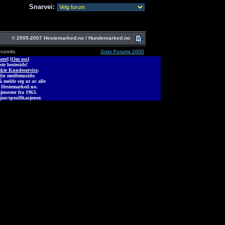
Snarvei:
© 2005-2007 Hestemarked.no / Hundemarked.no
econds.
Snitz Forums 2000
ere
] [
Om oss
]
ste hesteside!
kte Kundeservice
.
din medlemsside.
melde seg ut av alle
 Hestemarked.no.
jenester fra 1963.
jon/spesifikasjoner.