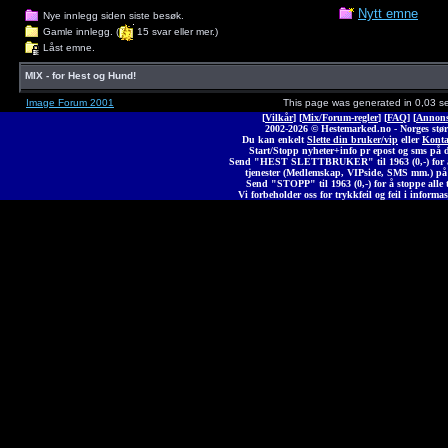
Nytt emne
Nye innlegg siden siste besøk.
Gamle innlegg. (
15 svar eller mer.)
Låst emne.
MIX - for Hest og Hund!
Image Forum 2001
This page was generated in 0,03 s
[
Vilkår
] [
Mix/Forum-regler
] [
FAQ
] [
Annons
2002-2026 © Heste
marked
.no - Norges stør
Du kan enkelt
Slette din bruker/vip
eller
Konta
Start/Stopp nyheter+info pr epost og sms på 
Send "HEST SLETTBRUKER" til 1963 (0,-) for å 
tjenester (Medlemskap, VIPside, SMS mm.) på
Send "STOPP" til 1963 (0,-) for å stoppe alle t
Vi forbeholder oss for trykkfeil og feil i informas