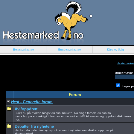
Hestemarked.no
Hundemarked.no
Kjøp og Salg
Hestemarke
Brukernavn:
Lagre p
Forum
Hest - Generelle forum
Avl/oppdrett
Lurer du på hvilken hingst du skal bruke? Hva slags forhold du skal ta
mens hoppa er drektig? Hvordan en tar mot et føll? Alt om avl og oppdrett diskuteres
her.
Debatter fra nyhetene
Her kan du dele dine synspunkter rundt nyheter som dukker opp her på
Hestemarked.