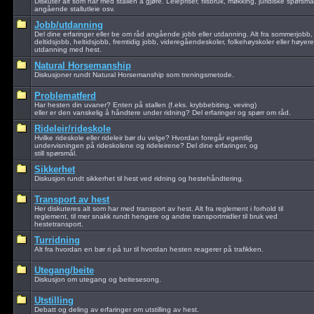
Diskuter alt som har med stallen å gjøre. Leiepriser, flisbruk, møkking, juridiske spørsmå
angående stallutleie osv.
Jobb/utdanning
Del dine erfaringer eller be om råd angående jobb eller utdanning. Alt fra sommerjobb,
deltidsjobb, heltidsjobb, fremtidig jobb, videregåendeskoler, folkehøyskoler eller høyere
utdanning med hest.
Natural Horsemanship
Diskusjoner rundt Natural Horsemanship som treningsmetode.
Problematferd
Har hesten din uvaner? Enten på stallen (f.eks. krybbebiting, veving)
eller er den vanskelig å håndtere under ridning? Del erfaringer og spørr om råd.
Rideleir/rideskole
Hvilke rideskole eller rideleir bør du velge? Hvordan foregår egentlig
undervisningen på rideskolene og rideleirene? Del dine erfaringer, og
still spørsmål.
Sikkerhet
Diskusjon rundt sikkerhet til hest ved ridning og hestehåndtering.
Transport av hest
Her diskuteres alt som har med transport av hest. Alt fra reglement i forhold til
reglement, til mer snakk rundt hengere og andre transportmidler til bruk ved
hestetransport.
Turridning
Alt fra hvordan en bør ri på tur til hvordan hesten reagerer på trafikken.
Utegang/beite
Diskusjon om utegang og beitesesong.
Utstilling
Debatt og deling av erfaringer om utstilling av hest.