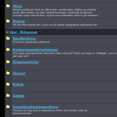
Utstyr
Debatt angående bruk av ulikt heste- og rideutstyr. Deling av erfaring
rundt ulike merker, og ulike utstyrsforetninger. Spørsmål angående
hvordan utstyr skal brukes, og hva som anbefales utifra et gitt problem.
Diverse
Alt som ikke passer inn i noen av de andre kategoriene diskuteres her.
Hest - Ridegrener
Barokkridning
Forum for akademisk ridekunst.
Konkurranseridning/stevner
Hva slags arrangementer skal dere være med på? Noen som ikke er "offisielle", som vi
bør høre om?
Distanseridning
Dressur
Feltritt
Galopp
Islandshest/gangartsridning
Forumet for deg som rir islandshest enten som hobby, eller på
kokurransenivå.