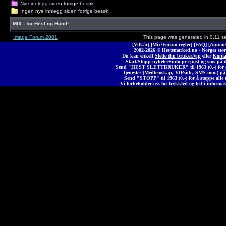
Nye innlegg siden forrige besøk.
Ingen nye innlegg siden forrige besøk.
MIX - for Hest og Hund!
Image Forum 2001
This page was generated in 0,11 s
[
Vilkår
] [
Mix/Forum-regler
] [
FAQ
] [
Annons
2002-2026 © Heste
marked
.no - Norges stør
Du kan enkelt
Slette din bruker/vip
eller
Konta
Start/Stopp nyheter+info pr epost og sms på 
Send "HEST SLETTBRUKER" til 1963 (0,-) for å 
tjenester (Medlemskap, VIPside, SMS mm.) på
Send "STOPP" til 1963 (0,-) for å stoppe alle t
Vi forbeholder oss for trykkfeil og feil i informas