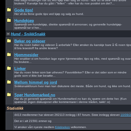
Hva slags erfaringer har du ved kjøp eller salg av hund? Noe du vil dele med andre
brukere? Kanskje har du gått i "fellen" - eller har du noe positivt om det?...
Gode tips!
Her vil du finne gode tips ved kjøp og salg av hund.
Hundekjøp
Spørsmål om hundekjøp, direkte spørsmål til annonser, og generelle hundekjøp-
spørsmål tar vi her...
Hund - SnikkSnakk
Bøker og videoer
Har du noen bøker og videoer å anbefale? Eller ønsker du kanskje bare å få noen tips
til bra lesestoff fra andre lesere?
Hjemmesider
Her snakker vi om hvordan lage egne hjemmesider, tips og triks, med spørsmål og svar
fra brukere...
Linker
Har du noen linker som bør utheves? Favorittlinker? Eller er det sider som er mindre
gode som vi ikke bør besøke...
Mellom himmel og jord
Snikksnakkforum hvor man kan diskutere det meste. Både om hund, og ikke om hund.
Spør Hundemarked.no
Har du et generelt spørsmål om Hundemarked.no kan du spørre om dette her. (Kun
spørsmål, ingen diskusjoner eller kommentarer i denne tråden, takk! :o)
Statistikk
4413 medlemmer har skrevet 262113 innlegg i 87 forum. Siste innlegg skrevet
10/09/
Det er i alt 21591 emner og
Vi ønsker vårt nyeste medlem
Kristinekon
velkommen.