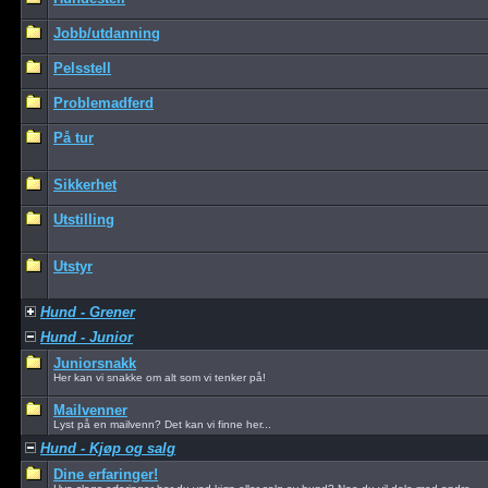
Jobb/utdanning
Pelsstell
Problemadferd
På tur
Sikkerhet
Utstilling
Utstyr
Hund - Grener
Hund - Junior
Juniorsnakk
Her kan vi snakke om alt som vi tenker på!
Mailvenner
Lyst på en mailvenn? Det kan vi finne her...
Hund - Kjøp og salg
Dine erfaringer!