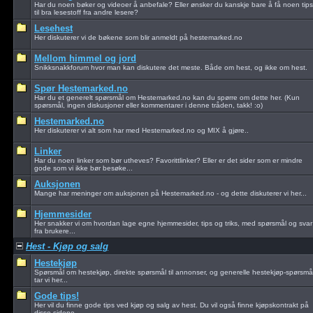
Har du noen bøker og videoer å anbefale? Eller ønsker du kanskje bare å få noen tips
til bra lesestoff fra andre lesere?
Lesehest
Her diskuterer vi de bøkene som blir anmeldt på hestemarked.no
Mellom himmel og jord
Snikksnakkforum hvor man kan diskutere det meste. Både om hest, og ikke om hest.
Spør Hestemarked.no
Har du et generelt spørsmål om Hestemarked.no kan du spørre om dette her. (Kun
spørsmål, ingen diskusjoner eller kommentarer i denne tråden, takk! :o)
Hestemarked.no
Her diskuterer vi alt som har med Hestemarked.no og MIX å gjøre..
Linker
Har du noen linker som bør utheves? Favorittlinker? Eller er det sider som er mindre
gode som vi ikke bør besøke...
Auksjonen
Mange har meninger om auksjonen på Hestemarked.no - og dette diskuterer vi her...
Hjemmesider
Her snakker vi om hvordan lage egne hjemmesider, tips og triks, med spørsmål og svar
fra brukere...
Hest - Kjøp og salg
Hestekjøp
Spørsmål om hestekjøp, direkte spørsmål til annonser, og generelle hestekjøp-spørsmå
tar vi her...
Gode tips!
Her vil du finne gode tips ved kjøp og salg av hest. Du vil også finne kjøpskontrakt på
disse sidene...