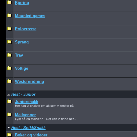
Kjøring
Mounted games
Polocrosse
Sprang
Trav
Voltige
Westernridning
Hest - Junior
Juniorsnakk
Her kan vi snakke om alt som vi tenker på!
Mailvenner
Lyst på en mailvenn? Det kan vi finne her...
Hest - SnikkSnakk
Bøker og videoer