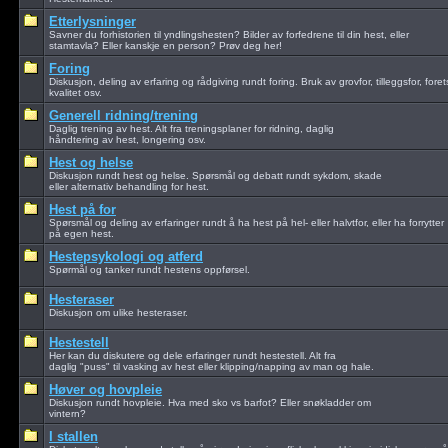
Etterlysninger
Savner du forhistorien til yndlingshesten? Bilder av forfedrene til din hest, eller
stamtavla? Eller kanskje en person? Prøv deg her!
Foring
Diskusjon, deling av erfaring og rådgiving rundt foring. Bruk av grovfor, tilleggsfor, foret
kvalitet osv.
Generell ridning/trening
Daglig trening av hest. Alt fra treningsplaner for ridning, daglig
håndtering av hest, longering osv.
Hest og helse
Diskusjon rundt hest og helse. Spørsmål og debatt rundt sykdom, skade
eller alternativ behandling for hest.
Hest på for
Spørsmål og deling av erfaringer rundt å ha hest på hel- eller halvtfor, eller ha forrytter
på egen hest.
Hestepsykologi og atferd
Spørmål og tanker rundt hestens oppførsel.
Hesteraser
Diskusjon om ulike hesteraser.
Hestestell
Her kan du diskutere og dele erfaringer rundt hestestell. Alt fra
daglig "puss" til vasking av hest eller klipping/napping av man og hale.
Høver og hovpleie
Diskusjon rundt hovpleie. Hva med sko vs barfot? Eller snøkladder om
vintern?
I stallen