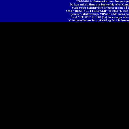
2002-2026 © Heste
marked
.no - Norges stør
Du kan enkelt
Slette din bruker/vip
eller
Konta
Start/Stopp nyheter+info pr epost og sms på 
Send "HEST SLETTBRUKER" til 1963 (0,-) for å 
tjenester (Medlemskap, VIPside, SMS mm.) på
Send "STOPP" til 1963 (0,-) for å stoppe alle t
Vi forbeholder oss for trykkfeil og feil i informas