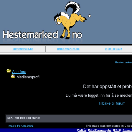
Hestemarked.no
Hundemarked.no
Kjøp og Salg
Hestemarke
Alle fora
Medlemsprofil
Det har oppstått et pro
Du må være logget inn for å se medle
Tilbake til forum
MIX - for Hest og Hund!
Image Forum 2001
This page was generated in 0 se
[
Vilkår
] [
Mix/Forum-regler
] [
FAQ
] [
Annons