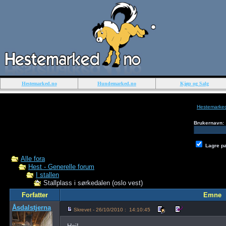
Hestemarked.no
Hundemarked.no
Kjøp og Salg
Hestemarke
Brukernavn:
Lagre p
Alle fora
Hest - Generelle forum
I stallen
Stallplass i sørkedalen (oslo vest)
Forfatter
Emne
Åsdalstjerna
Skrevet - 26/10/2010 : 14:10:45