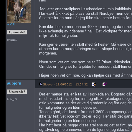
Hei!
Jeg leter etter stallplass i sørkedalen til min kaldblod
Har vært å kikket på plass på stall Nordbye, men de ha
å betale for en mnd når jeg ikke skal hente hesten fø
» VIP
Kan ikke betale mer enn ca 4000kr i mnd, og da er helst
Ikke avhengig av ridebane \ hall. Det viktigste for meg 
miljø, ok turmuligheter.
Innlegg: 1
Kan gjerne være liten stall med få hester. Må være ok
at noen kan ta morgenforingen samt slippe henne ut, da
morgenen.
Noen som vet om noe som helst ?? Privat, rideskoler 
Om det er mulighet for å jobbe for redusert stall-leie er 
Håper noen vet om noe, og kan hjelpe oss med å finne 
aubjorn
Skrevet - 18/06/2012 : 13:54:32
Det er mange staller å ta av i sørkedalen. Bogstad gård,
mnd inkludert flis og for, inn- og uttak i ukedagene og
Innlegg: 5
oslo kommune så det er veldig ordentlig og fint der, det
turmuligheter og en liten ridebane.
Tangen gård, det koster fra rundt 3600 og oppover,(også
ikke tar feil) vet ikke om det er ledig. Her står det g
turmuligheter og en liten ridebane.
Har hatt hest på begge disse stallene og det er fint, 
og Elveli og flere innover, men de kjenner jeg ikke så godt