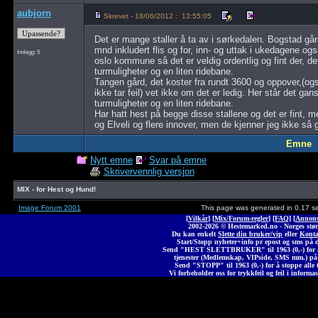
aubjorn
Skrevet - 18/06/2012 : 13:55:05
Det er mange staller å ta av i sørkedalen. Bogstad gård,
mnd inkludert flis og for, inn- og uttak i ukedagene og
Innlegg: 5
oslo kommune så det er veldig ordentlig og fint der, det
turmuligheter og en liten ridebane.
Tangen gård, det koster fra rundt 3600 og oppover,(også
ikke tar feil) vet ikke om det er ledig. Her står det g
turmuligheter og en liten ridebane.
Har hatt hest på begge disse stallene og det er fint, 
og Elveli og flere innover, men de kjenner jeg ikke så godt
Emne
Nytt emne
Svar på emne
Skrivervennlig versjon
MIX - for Hest og Hund!
Image Forum 2001
This page was generated in 0.17 s
[
Vilkår
] [
Mix/Forum-regler
] [
FAQ
] [
Annons
2002-2026 © Heste
marked
.no - Norges stør
Du kan enkelt
Slette din bruker/vip
eller
Konta
Start/Stopp nyheter+info pr epost og sms på 
Send "HEST SLETTBRUKER" til 1963 (0,-) for å 
tjenester (Medlemskap, VIPside, SMS mm.) på
Send "STOPP" til 1963 (0,-) for å stoppe alle t
Vi forbeholder oss for trykkfeil og feil i informas