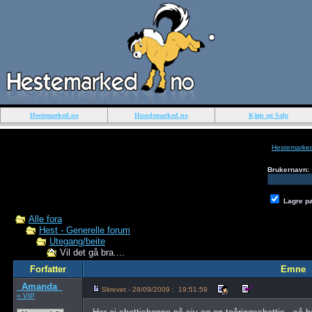
Hestemarked.no
Hundemarked.no
Kjøp og Salg
Hestemarke
Brukernavn:
Lagre p
Alle fora
Hest - Generelle forum
Utegang/beite
Vil det gå bra....
Forfatter
Emne
_Amanda_
Skrevet - 28/09/2009 : 19:51:59
» VIP