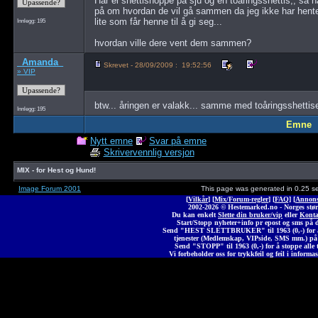
Har ei shettishoppe på sju og en toåringsshettis,, så h
på om hvordan de vil gå sammen da jeg ikke har hente
lite som får henne til å gi seg...
Innlegg: 195
hvordan ville dere vent dem sammen?
_Amanda_
Skrevet - 28/09/2009 : 19:52:56
» VIP
btw... åringen er valakk... samme med toåringsshettis
Innlegg: 195
Emne
Nytt emne
Svar på emne
Skrivervennlig versjon
MIX - for Hest og Hund!
Image Forum 2001
This page was generated in 0.25 s
[
Vilkår
] [
Mix/Forum-regler
] [
FAQ
] [
Annons
2002-2026 © Heste
marked
.no - Norges stør
Du kan enkelt
Slette din bruker/vip
eller
Konta
Start/Stopp nyheter+info pr epost og sms på 
Send "HEST SLETTBRUKER" til 1963 (0,-) for å 
tjenester (Medlemskap, VIPside, SMS mm.) på
Send "STOPP" til 1963 (0,-) for å stoppe alle t
Vi forbeholder oss for trykkfeil og feil i informas