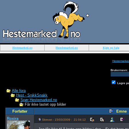
Hestemarked.no
Hundemarked.no
Kjøp og Salg
Hestemarke
Brukernavn:
Lagre p
Alle fora
Hest - SnikkSnakk
Spør Hestemarked.no
Får ikke lastet opp bilder
Forfatter
Emne
Roxira
Skrevet - 15/03/2009 : 21:04:12