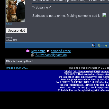
Jeg får ikke til å laste opp bilder i dag... Er det bare
*~Susanne~*
Sadness is not a crime. Making someone sad is!
» VIP
Norway
Innlegg: 2272
Emne
Nytt emne
Svar på emne
Skrivervennlig versjon
MIX - for Hest og Hund!
Image Forum 2001
This page was generated in 0.19 s
[
Vilkår
] [
Mix/Forum-regler
] [
FAQ
] [
Annons
2002-2026 © Heste
marked
.no - Norges stør
Du kan enkelt
Slette din bruker/vip
eller
Konta
Start/Stopp nyheter+info pr epost og sms på 
Send "HEST SLETTBRUKER" til 1963 (0,-) for å 
tjenester (Medlemskap, VIPside, SMS mm.) på
Send "STOPP" til 1963 (0,-) for å stoppe alle t
Vi forbeholder oss for trykkfeil og feil i informas