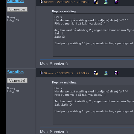
Sunniiva
Skrevet - 22/02/2009 : 20:20:23
Kopi av melding:
Hei :)
Norway
Innlegg: 222
Har du vært på utstilling med hund(ene) din(e) før? ^^
Fikk du premie, i så fall, hva slags? :)
Jeg har vært på utstilling 2 ganger med hunden min Myrte
1ak, 1
2akk :D
Skal på ny utstilling 15 juni, spesial utstillinga på bogstad
Mvh. Sunniva :)
Sunniiva
Skrevet - 15/12/2009 : 21:53:29
Kopi av melding:
Hei :)
Norway
Innlegg: 222
Har du vært på utstilling med hund(ene) din(e) før? ^^
Fikk du premie, i så fall, hva slags? :)
Jeg har vært på utstilling 2 ganger med hunden min Myrte
1ak, 2akk :D
Skal på ny utstilling 15 juni, spesial utstillinga på bogstad
Mvh. Sunniva :)