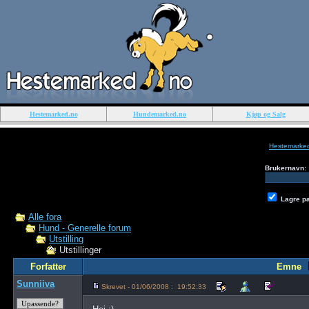
Hestemarked.no
Hundemarked.no
Kjøp og Salg
Hestemarke
Brukernavn:
Lagre p
Alle fora
Hund - Generelle forum
Utstilling
Utstillinger
Forfatter
Emne
Sunniiva
Skrevet - 01/06/2008 : 19:52:33