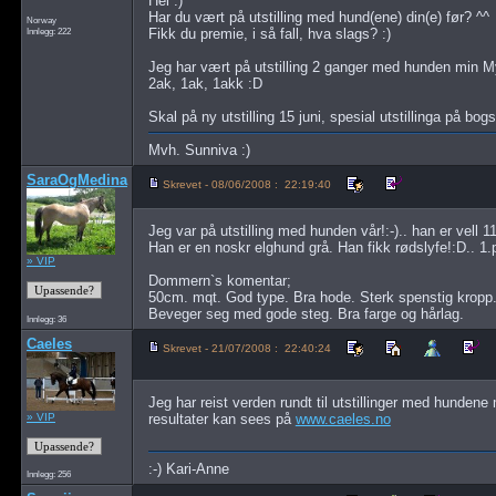
Hei :)
Har du vært på utstilling med hund(ene) din(e) før? ^^
Norway
Innlegg: 222
Fikk du premie, i så fall, hva slags? :)
Jeg har vært på utstilling 2 ganger med hunden min My
2ak, 1ak, 1akk :D
Skal på ny utstilling 15 juni, spesial utstillinga på bog
Mvh. Sunniva :)
SaraOgMedina
Skrevet - 08/06/2008 : 22:19:40
Jeg var på utstilling med hunden vår!:-).. han er vell 1
Han er en noskr elghund grå. Han fikk rødslyfe!:D.. 1.
» VIP
Dommern`s komentar;
50cm. mqt. God type. Bra hode. Sterk spenstig kropp.
Beveger seg med gode steg. Bra farge og hårlag.
Innlegg: 36
Caeles
Skrevet - 21/07/2008 : 22:40:24
Jeg har reist verden rundt til utstillinger med hundene
» VIP
resultater kan sees på
www.caeles.no
:-) Kari-Anne
Innlegg: 256