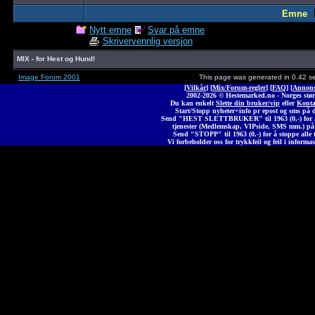
Emne
Nytt emne
Svar på emne
Skrivervennlig versjon
MIX - for Hest og Hund!
Image Forum 2001
This page was generated in 0.42 s
[
Vilkår
] [
Mix/Forum-regler
] [
FAQ
] [
Annons
2002-2026 © Heste
marked
.no - Norges stør
Du kan enkelt
Slette din bruker/vip
eller
Konta
Start/Stopp nyheter+info pr epost og sms på 
Send "HEST SLETTBRUKER" til 1963 (0,-) for å 
tjenester (Medlemskap, VIPside, SMS mm.) på
Send "STOPP" til 1963 (0,-) for å stoppe alle t
Vi forbeholder oss for trykkfeil og feil i informas