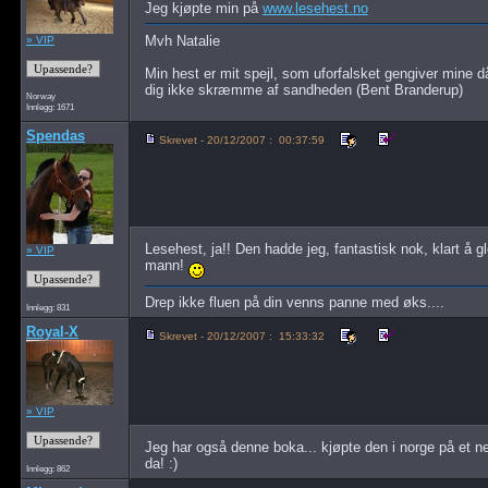
Jeg kjøpte min på
www.lesehest.no
Mvh Natalie
» VIP
Min hest er mit spejl, som uforfalsket gengiver mine då
dig ikke skræmme af sandheden (Bent Branderup)
Norway
Innlegg: 1671
Spendas
Skrevet - 20/12/2007 : 00:37:59
Lesehest, ja!! Den hadde jeg, fantastisk nok, klart å gl
» VIP
mann!
Drep ikke fluen på din venns panne med øks....
Innlegg: 831
Royal-X
Skrevet - 20/12/2007 : 15:33:32
» VIP
Jeg har også denne boka... kjøpte den i norge på et ne
da! :)
Innlegg: 862