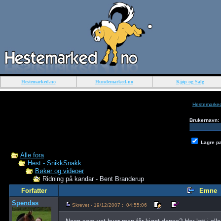
Hestemarked.no
Hundemarked.no
Kjøp og Salg
Hestemarke
Brukernavn:
Lagre p
Alle fora
Hest - SnikkSnakk
Bøker og videoer
Ridning på kandar - Bent Branderup
Forfatter
Emne
Spendas
Skrevet - 19/12/2007 : 04:55:06