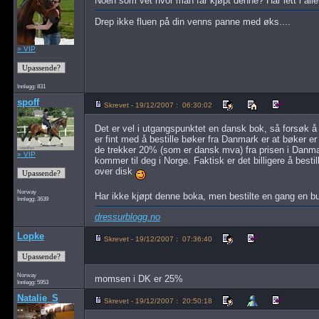
Noen som vet hvor man får kjøpt denne? Har lett i all
Drep ikke fluen på din venns panne med øks....
» VIP
Innlegg: 831
spoff
Skrevet - 19/12/2007 : 06:30:02
Det er vel i utgangspunktet en dansk bok, så forsøk å
er fint med å bestille bøker fra Danmark er at bøker e
de trekker 20% (som er dansk mva) fra prisen i Danmark
» VIP
kommer til deg i Norge. Faktisk er det billigere å best
over disk
Norway
Har ikke kjøpt denne boka, men bestilte en gang en b
Innlegg: 3639
dressurblogg.no
Lopke
Skrevet - 19/12/2007 : 07:36:40
Norway
momsen i DK er 25%
Innlegg: 5953
Natalie_S
Skrevet - 19/12/2007 : 20:50:18