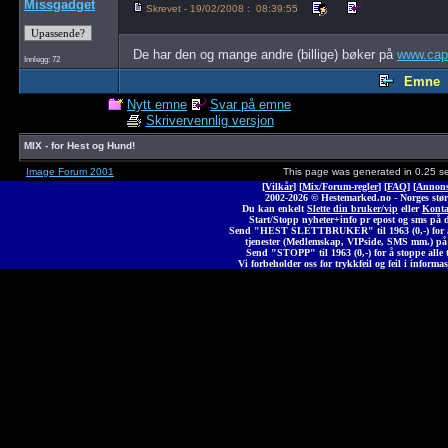
Missgadget
Skrevet - 19/02/2008 : 08:39:55
De har den og mange andre (billige) bøker på
www.capr
Innlegg: 72
Emne
Nytt emne
Svar på emne
Skrivervennlig versjon
MIX - for Hest og Hund!
Image Forum 2001
This page was generated in 0.25 s
[
Vilkår
] [
Mix/Forum-regler
] [
FAQ
] [
Annons
2002-2026 © Heste
marked
.no - Norges stør
Du kan enkelt
Slette din bruker/vip
eller
Konta
Start/Stopp nyheter+info pr epost og sms på 
Send "HEST SLETTBRUKER" til 1963 (0,-) for å 
tjenester (Medlemskap, VIPside, SMS mm.) på
Send "STOPP" til 1963 (0,-) for å stoppe alle t
Vi forbeholder oss for trykkfeil og feil i informas