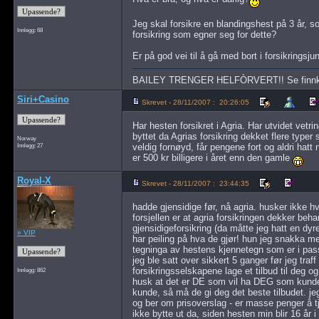
Jeg skal forsikre en blandingshest på 3 år, so
Innlegg: 68
forsikring som egner seg for dette?
Er på god vei til å gå med bort i forsikringsjun
BAILEY TRENGER HELFÒRVERT!! Se finnkode
Siri+Casino
Skrevet - 28/11/2007 : 20:26:05
Har hesten forsikret i Agria. Har utvidet vetri
byttet da Agrias forsikring dekket flere typer s
Norway
Innlegg: 27
veldig fornøyd, får pengene fort og aldri ha
er 500 kr billigere i året enn den gamle
Royal-X
Skrevet - 28/11/2007 : 23:44:35
hadde gjensidige før, nå agria. husker ikke h
forsjellen er at agria forsikringen dekker beha
gjensidigeforsikring (da måtte jeg hatt en dy
» VIP
har peiling på hva de gjør! hun jeg snakka m
tegninga av hestens kjennetegn som er i pass
jeg ble satt over sikkert 5 ganger før jeg tra
forsikringsselskapene lage et tilbud til deg 
Innlegg: 862
husk at det er DE som vil ha DEG som kunde! o
kunde, så må de gi deg det beste tilbudet. jeg
og ber om prisoverslag - er masse penger å tje
ikke bytte ut da, siden hesten min blir 16 år i 