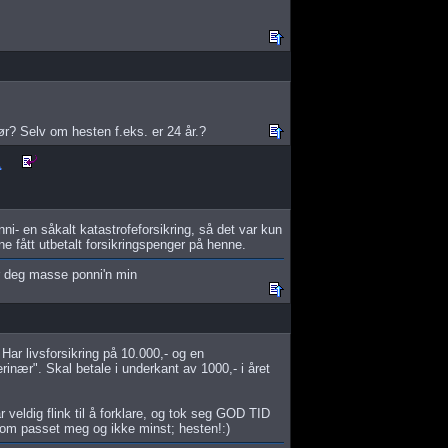
r? Selv om hesten f.eks. er 24 år.?
i- en såkalt katastrofeforsikring, så det var kun
nne fått utbetalt forsikringspenger på henne.
er deg masse ponni'n min
 Har livsforsikring på 10.000,- og en
rinær". Skal betale i underkant av 1000,- i året
 veldig flink til å forklare, og tok seg GOD TID
som passet meg og ikke minst; hesten!:)