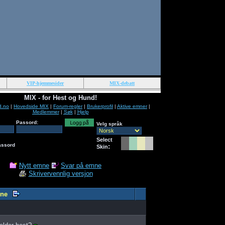
VIP-hjemmesider
MIX-debatt
MIX - for Hest og Hund!
d.no
|
Hovedside MIX
|
Forum-regler
|
Brukerprofil
|
Aktive emner
|
Medlemmer
|
Søk
|
Hjelp
Passord:
Velg språk
Select
assord
:
Skin
Nytt emne
Svar på emne
Skrivervennlig versjon
ne