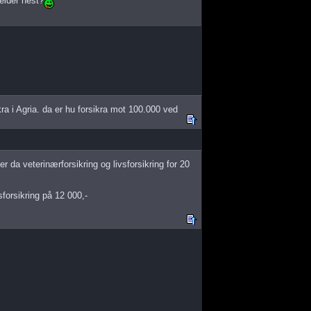
jelder hest?
ikra i Agria. da er hu forsikra mot 100.000 ved
 er da veterinærforsikring og livsforsikring for 20
sforsikring på 12 000,-