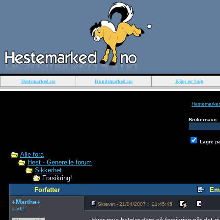
Hestemarked.no
Hundemarked.no
Kjøp og Salg
Hestemarke
Brukernavn:
Lagre p
Alle fora
Hest - Generelle forum
Sikkerhet
Forsikring!
Forfatter
Em
+Marthe+
Skrevet - 21/04/2007 : 21:45:45
» VIP