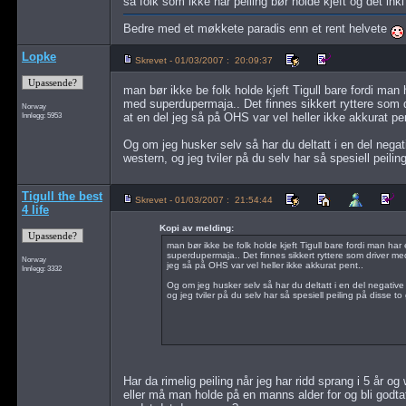
så folk som ikke har peiling bør holde kjeft og det in
Bedre med et møkkete paradis enn et rent helvete
Lopke
Skrevet - 01/03/2007 : 20:09:37
man bør ikke be folk holde kjeft Tigull bare fordi man
med superdupermaja.. Det finnes sikkert ryttere som
Norway
Innlegg: 5953
at en del jeg så på OHS var vel heller ikke akkurat pen
Og om jeg husker selv så har du deltatt i en del nega
western, og jeg tviler på du selv har så spesiell peilin
Tigull the best
Skrevet - 01/03/2007 : 21:54:44
4 life
Kopi av melding:
man bør ikke be folk holde kjeft Tigull bare fordi man h
superdupermaja.. Det finnes sikkert ryttere som driver m
Norway
jeg så på OHS var vel heller ikke akkurat pent..
Innlegg: 3332
Og om jeg husker selv så har du deltatt i en del negative
og jeg tviler på du selv har så spesiell peiling på disse t
Har da rimelig peiling når jeg har ridd sprang i 5 år og 
eller må man holde på en manns alder for og bli godtat