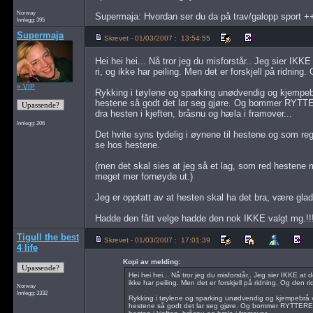
Norway
Supermaja: Hvordan ser du da på trav/galopp sport +
Innlegg: 395
Supermaja
Skrevet - 01/03/2007 : 13:54:55
Hei hei hei... Nå tror jeg du misforstår.. Jeg sier I
ri, og ikke har peiling. Men det er forskjell på ridning
» VIP
Rykking i tøylene og sparking unødvendig og kjempebr
hestene så godt det lar seg gjøre. Og bommer RYTTER
dra hesten i kjeften, bråsnu og hæla i framover...
Innlegg: 206
Det hvite syns tydelig i øynene til hestene og som reg
se hos hestene.
(men det skal sies at jeg så et lag, som red hestene m
meget mer fornøyde ut.)
Jeg er opptatt av at hesten skal ha det bra, være glad 
Hadde den fått velge hadde den nok IKKE valgt mg.!!
Tigull the best
Skrevet - 01/03/2007 : 17:01:39
4 life
Kopi av melding:
Hei hei hei... Nå tror jeg du misforstår.. Jeg sier IKKE a
ikke har peiling. Men det er forskjell på ridning. Og den 
Norway
Innlegg: 3332
Rykking i tøylene og sparking unødvendig og kjempebrå v
hestene så godt det lar seg gjøre. Og bommer RYTTEREN 