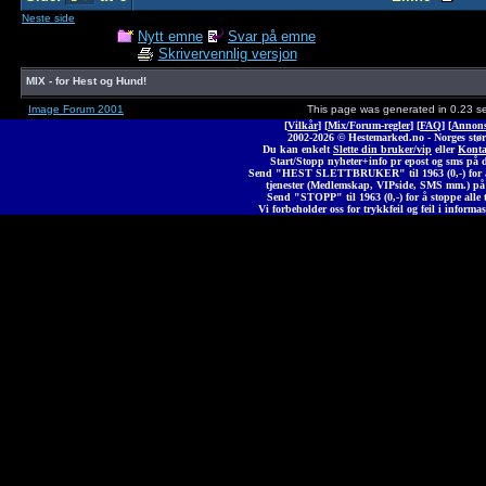
Neste side
Nytt emne
Svar på emne
Skrivervennlig versjon
MIX - for Hest og Hund!
Image Forum 2001
This page was generated in 0.23 s
[
Vilkår
] [
Mix/Forum-regler
] [
FAQ
] [
Annons
2002-2026 © Heste
marked
.no - Norges stør
Du kan enkelt
Slette din bruker/vip
eller
Konta
Start/Stopp nyheter+info pr epost og sms på 
Send "HEST SLETTBRUKER" til 1963 (0,-) for å 
tjenester (Medlemskap, VIPside, SMS mm.) på
Send "STOPP" til 1963 (0,-) for å stoppe alle t
Vi forbeholder oss for trykkfeil og feil i informas