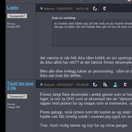
Lopke
Skrevet - 02/03/2007 : 00:51:06
Kopi av melding:
du hadde aldri nådd opp på mitt nivå om du hadde forsøk
Norway
Innlegg: 5953
slenge ut bilder der det faktisk ikke går så bra så viser du
det værste er når folk ikke tåler kritikk av sin sportsgr
du ikke alltid har rett?? at det faktisk finnes eksempl
Men alle dine innlegg lukter av provosering.. sånn er de
Ikke rart man blir drittlei..
Tigull the best
Skrevet - 02/03/2007 : 00:56:08
4 life
Finnes langt flere eksempler i andre grener som er 
lager, la oss ta OHS som et eksempel der de "dansen
rapper med pisken for og steppe som et menneske, u
Norway
Innlegg: 3332
Ponni galopp, små ryttere som blir kastet av og slept ett
hadde nok fått rimelig vondt i munnen jeg også om en
Trav, mest mulig reimer og styr for og vinne penger.