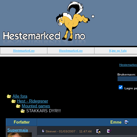
Hestemarked.no
Hundemarked.no
Kjøp og Salg
Hestemarke
Brukernavn:
Lagre p
Alle fora
Hest - Ridegrener
Mounted games
STAKKARS DYR!!!
Forfatter
Emne
Supermaja
Skrevet - 01/03/2007 : 11:47:44