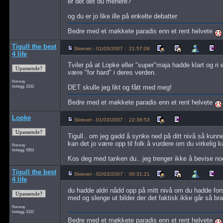
er det det du menere?
og du er jo like ille på enkelte debatter
Bedre med et møkkete paradis enn et rent helvete
Tigull the best
Skrevet - 01/03/2007 : 21:57:08
4 life
Tviler på at Lopke eller "super"maja hadde klart og r
være "for hard" i deres verden.
Norway
Innlegg: 3332
DET skulle jeg likt og fått med meg!
Bedre med et møkkete paradis enn et rent helvete
Lopke
Skrevet - 01/03/2007 : 22:36:53
Tigull.. om jeg gadd å synke ned på ditt nivå så kunne 
kan det jo være opp til folk å vurdere om du virkelig ka
Norway
Innlegg: 5953
Kos deg med tanken du.. jeg trenger ikke å bevise noe
Tigull the best
Skrevet - 02/03/2007 : 00:31:21
4 life
du hadde aldri nådd opp på mitt nivå om du hadde fors
med og slenge ut bilder der det faktisk ikke går så bra
Norway
Innlegg: 3332
Bedre med et møkkete paradis enn et rent helvete