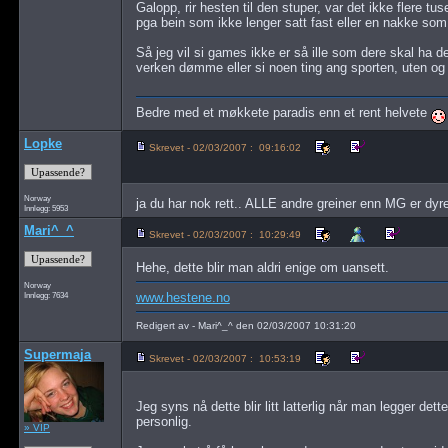
Galopp, rir hesten til den stuper, var det ikke flere t
pga bein som ikke lenger satt fast eller en nakke som 
Så jeg vil si games ikke er så ille som dere skal ha d
verken dømme eller si noen ting ang sporten, uten og 
Bedre med et møkkete paradis enn et rent helvete
Lopke
Skrevet - 02/03/2007 : 09:16:02
Norway
ja du har nok rett.. ALLE andre greiner enn MG er dyrep
Innlegg: 5953
Mari^_^
Skrevet - 02/03/2007 : 10:29:49
Hehe, dette blir man aldri enige om uansett.
Norway
Innlegg: 7634
www.hestene.no
Redigert av - Mari^_^ den 02/03/2007 10:31:20
Supermaja
Skrevet - 02/03/2007 : 10:53:19
Jeg syns nå dette blir litt latterlig når man legger dett
personlig.
» VIP