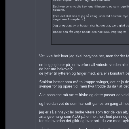
hesten i kjeften, bråsnu og hæla i framover...
Det hvite syns tydelig i øynene til hestene og som regel l
hestene.
(men det skal sies at jeg så et lag, som red hestene mye 
meget mer fornøyde ut.)
Jeg er opptatt av at hesten skal ha det bra, være glad og 
Hadde den fått velge hadde den nok IKKE valgt mg.!!!
Vet ikke helt hvor jeg skal begynne her, men for det før
en ting jeg lurer på, er hvorfor i all videste verden al
de har øra bakover?
de lytter til rytteren og følger med, øra er i konstant b
Stakkar hester som må ta krappe svinger, det er jo de
svinger for og spare tid, men hva trodde du da? at det
Alle ponniene må være friske og dette passer de veldi
og hvordan vet du som har sett games en gang at hest
jeg er så sinnsykt lei bedre vitere som tror de kan al
arrangsemang som AEG på en heit heit heit ponni og
fortelle hvordan det gikk og hvor snill du var med tøyl