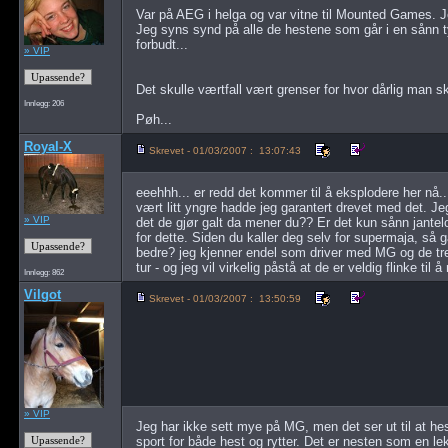
Var på AEG i helga og var vitne til Mounted Games. J
Jeg syns synd på alle de hestene som går i en sånn t
forbudt...
» VIP
Det skulle værtfall vært grenser for hvor dårlig man sk
Innlegg: 206
Pøh...
Royal-X
Skrevet - 01/03/2007 : 13:07:43
eeehhh... er redd det kommer til å eksplodere her nå.
vært litt yngre hadde jeg garantert drevet med det. Je
» VIP
det de gjør galt da mener du?? Er det kun sånn jant
for dette. Siden du kaller deg selv for supermaja, så gå
bedre? jeg kjenner endel som driver med MG og de tren
tur - og jeg vil virkelig påstå at de er veldig flinke t
Innlegg: 862
Vilgot
Skrevet - 01/03/2007 : 13:50:59
» VIP
Jeg har ikke sett mye på MG, men det ser ut til at hes
sport for både hest og rytter. Det er nesten som en le