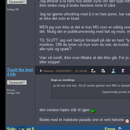
Jeg ønsket å få høre hva andre syns om den type rid
ikke tenke meg å bruke hestene mine til sånt..
Innlegg: 206
Jeg tar gjerne utfordring med å ri en heit ponni, har væ
er ikke det som er kluet.
MEN jeg sier ikke at det er kun MG som er uriktig oven
det. Mulig det er publikumvennlig med fart og moro, m
TIL SLUTT: jeg veit faktisk forskjell på når en hest "ly
mislikes. OM de lytter så mye som du sier, da kunne v
alle rykk og spark?
Vær så ssnill, ikke svar tilbake at det ikke går. For j
eller stoppe!
Tigull the best
Skrevet - 02/03/2007 : 11:19:46
4 life
Kopi av melding:
ja du har nok rett.. ALLE andre greiner enn MG er dyreplag
Norway
Opprinnelig postet 
Innlegg: 3332
den seriøse lopke slår til igjen
Bedre med et møkkete paradis enn et rent helvete
Side:
av 8
Emne