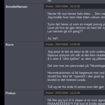
da.
AnnetteHansen
Postet - 25/07/2006 : 16:23:25
Hester får nye tenner hele tiden.... Den var
Jeg trodde hver tann hele tiden vokser utove
Syns det høres ut som en meget pussig p
Lurer på hva de gjør dersom en hest blir 
Lar naturen gå sin gang??
Ja, ha!!
Kurre
Postet - 25/07/2006 : 14:36:36
Jeg antar at det da betyr at de som under
tilpasse utstyret sitt slik at det ikke skad
å ri uten å "slite kjeften" av dem og påføre
Det sier mer om personalet på "Hestehagen
Hovmekanismen vil bli begrenset noe ved b
skodd hov ikke bli "sperret2 i den grad og 
levetid er det reneste svada.
Tull og rør fra ende til annen,men det gj
Flokus
Postet - 25/07/2006 : 14:13:48
Nå fikk jeg lyst til å slippe ut en viss agr
FAAAAEEEEEE*!! Får lyst til å kille datama