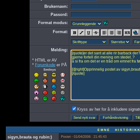
Brukernavn:
Passord:
Format modus:
Format:
Melding:
* HTML er AV
*
Forumkode
er PÅ
Smileys
Kryss av her for å inkludere signatur
E M N E H I S T O R I K K
sigyn,brauta og rubin:)
Postet - 01/04/2006 : 21:45:43