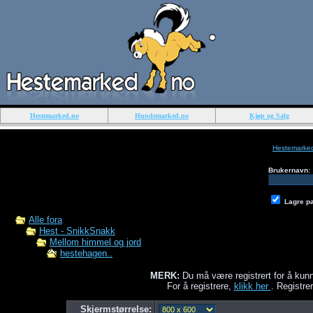
Hestemarked.no
Hundemarked.no
Kjøp og Salg
Hestemarke
Brukernavn:
Lagre p
Alle fora
Hest - SnikkSnakk
Mellom himmel og jord
hestehagen..
MERK:
Du må være registrert for å kunn
For å registrere,
klikk her
. Registrer
Skjermstørrelse: