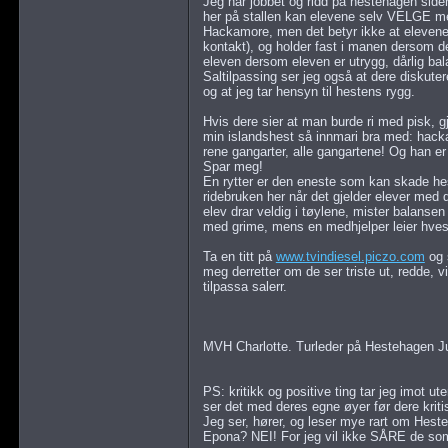
Jeg har jobbet og ridd på hestehagen siden
her på stallen kan elevene selv VELGE mel
Hackamore, men det betyr ikke at elevene s
kontakt), og holder fast i manen dersom d
eleven dersom eleven er utrygg, dårlig balan
Saltilpassing ser jeg også at dere diskuter
og at jeg tar hensyn til hestens rygg.
Hvis dere sier at man burde ri med pisk, gj
min islandshest så innmari bra med: hacka
rene gangarter, alle gangartene! Og han er
Spar meg!
En rytter er den eneste som kan skade hes
ridebruken her når det gjelder elever med d
elev drar veldig i tøylene, mister balansen e
med grime, mens en medhjelper leier hves
Ta en titt på
www.tvindiesel.piczo.com
og 
meg derretter om de ser triste ut, redde, vi
tilpassa salerr.
MVH Charlotte. Turleder på Hestehagen J
PS: kritikk og positive ting tar jeg imot ut
ser det med deres egne øyer før dere kriti
Jeg ser, hører, og leser mye rart om Hest
Epona? NEI! For jeg vil ikke SÅRE de som j