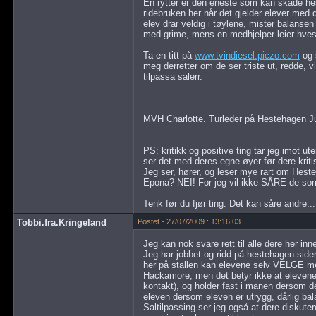
En rytter er den eneste som kan skade hes
ridebruken her når det gjelder elever med d
elev drar veldig i tøylene, mister balansen e
med grime, mens en medhjelper leier hves
Ta en titt på
www.tvindiesel.piczo.com
og 
meg derretter om de ser triste ut, redde, vi
tilpassa salerr.
MVH Charlotte. Turleder på Hestehagen J
PS: kritikk og positive ting tar jeg imot ut
ser det med deres egne øyer før dere kriti
Jeg ser, hører, og leser mye rart om Hest
Epona? NEI! For jeg vil ikke SÅRE de som j
Tenk før du fjør ting. Det kan såre andre...
Tobbi.fra.Kringeland
Postet - 27/07/2009 : 13:16:03
Jeg kan nok svare rett til alle dere her i
Jeg har jobbet og ridd på hestehagen siden
her på stallen kan elevene selv VELGE mel
Hackamore, men det betyr ikke at elevene s
kontakt), og holder fast i manen dersom d
eleven dersom eleven er utrygg, dårlig balan
Saltilpassing ser jeg også at dere diskuter