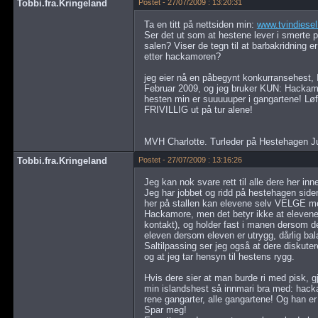
Tobbi.fra.Kringeland
Postet - 27/07/2009 : 13:20:31
Ta en titt på nettsiden min:
www.tvindiese
Ser det ut som at hestene lever i smerte
salen? Viser de tegn til at barbakridning 
etter hackamoren?
jeg eier nå en påbegynt konkurransehest, 
Februar 2009, og jeg bruker KUN: Hackamor
hesten min er suuuuuper i gangartene! Løfte
FRIVILLIG ut på tur alene!
MVH Charlotte. Turleder på Hestehagen J
Tobbi.fra.Kringeland
Postet - 27/07/2009 : 13:16:26
Jeg kan nok svare rett til alle dere her i
Jeg har jobbet og ridd på hestehagen siden
her på stallen kan elevene selv VELGE mel
Hackamore, men det betyr ikke at elevene s
kontakt), og holder fast i manen dersom d
eleven dersom eleven er utrygg, dårlig balan
Saltilpassing ser jeg også at dere diskuter
og at jeg tar hensyn til hestens rygg.
Hvis dere sier at man burde ri med pisk, gj
min islandshest så innmari bra med: hacka
rene gangarter, alle gangartene! Og han er
Spar meg!