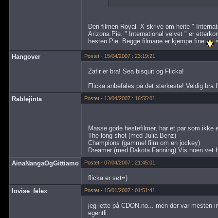
Den filmen Royal- X skrive om heite " Internati
Arizona Pie. " International velvet " er etterko
hesten Pie. Begge filmane er kjempe fine
Hangover
Postet - 15/04/2007 : 23:19:21
Zafir er bra! Sea bisquit og Flicka!
Flicka anbefales på det sterkeste! Veldig bra 
Rablejinta
Postet - 13/04/2007 : 16:55:01
Masse gode hestefilmer, har et par som ikke e
The long shot (med Julia Benz)
Champions (gammel film om en jockey)
Dreamer (med Dakota Fanning) Vis noen vet hvo
AinaNangaOgGittiamo
Postet - 07/04/2007 : 21:45:01
flicka er søt=)
lovise_felex
Postet - 15/01/2007 : 01:51:41
jeg lette på CDON.no... men der var mesten in
egentli: