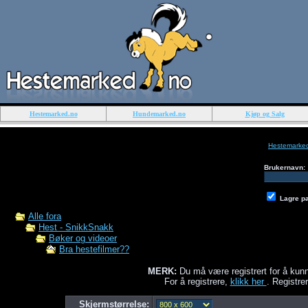
Hestemarked.no
Hundemarked.no
Kjøp og Salg
Hestemarke
Brukernavn:
Lagre p
Alle fora
Hest - SnikkSnakk
Bøker og videoer
Bra hestefilmer??
MERK:
Du må være registrert for å kunn
For å registrere,
klikk her
. Registrer
Skjermstørrelse: