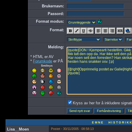
Brukernavn:
Passord:
Format modus:
Format:
Melding:
* HTML er AV
*
Forumkode
er PÅ
Smileys
Kryss av her for å inkludere signatur
E M N E H I S T O R I K K
Lisa__Moen
Postet - 30/11/2005 : 08:58:13