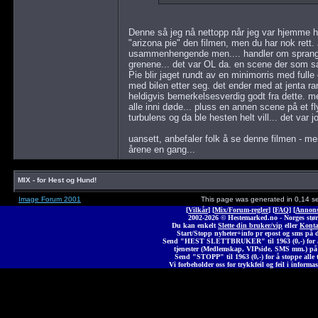
Denne så jeg nå nettopp når jeg var hjemme h
"arizona pie" den filmen, men du har nok rett. 
usammenhengende men.... handler om sprang, fel
grenene... det var OL da. en scene der som sa
Pie blir jaget rundt av en minimorris med fulle g
med bilen etter seg. det ender med at jenta ra
heldigvis bemerkelsesverdig godt fra dette. m
alle inni døde... pluss en annen scene på et fl
turbulens og da ble hesten helt vill... det var jo 
uansett, anbefaler folk å se denne filmen - m
årene en gang...
MIX - for Hest og Hund!
Image Forum 2001
This page was generated in 0,14 s
[
Vilkår
] [
Mix/Forum-regler
] [
FAQ
] [
Annons
2002-2026 © Heste
marked
.no - Norges stør
Du kan enkelt
Slette din bruker/vip
eller
Konta
Start/Stopp nyheter+info pr epost og sms på 
Send "HEST SLETTBRUKER" til 1963 (0,-) for å 
tjenester (Medlemskap, VIPside, SMS mm.) på
Send "STOPP" til 1963 (0,-) for å stoppe alle t
Vi forbeholder oss for trykkfeil og feil i informas