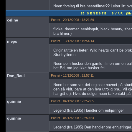
Noen forslag til bra hestefilmer?? Leiter litt over
15 S E N E S T E S V A R (Siste
celine
Postet - 20/12/2008 : 18:21:59
flicka, dreamer, seabisquit, black beauty, sher
bra filmer;)
meps
Postet - 13/12/2008 : 19:54:14
Originaltittelen heter: Wild hearts can't be b
Stuntrytteren.
Noen som husker den gamle filmen om en pal
het Ed, om jeg ikke husker feil.
Don_Raul
Postet - 12/12/2008 : 22:57:11
Noen her som vet det orginale navnet på stuntr
den så vidt, bare at den hva utrolig bra.. Vil
har gitt ut). Hvis du selger noen ta kontakt på
quinnie
Postet - 04/12/2008 : 22:52:05
Legend (fra 1985) Handler om enhjøringer
quinnie
Postet - 04/12/2008 : 22:50:54
Legend (fra 1985) Den handler om enhjøringer.