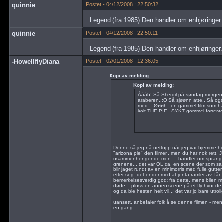
quinnie
Postet - 04/12/2008 : 22:50:32
Legend (fra 1985) Den handler om enhjøringer.
quinnie
Postet - 04/12/2008 : 22:50:11
Legend (fra 1985) Den handler om enhjøringer.
-HowellflyDiana
Postet - 02/01/2008 : 12:36:05
Kopi av melding:
Kopi av melding:
Åååh! Så Sherdil på søndag morgen.
araberen..:O Så sjøønn atte.. Så også
med .. Øøøh.. en gammel film som h
kalt THE PIE.. SYKT gammel forresten
Denne så jeg nå nettopp når jeg var hjemme ho
"arizona pie" den filmen, men du har nok rett. JE
usammenhengende men.... handler om sprang, felt
grenene... det var OL da. en scene der som sat
blir jaget rundt av en minimorris med fulle gutte
etter seg. det ender med at jenta ramler av, får
bemerkelsesverdig godt fra dette. mens bilen m
døde... pluss en annen scene på et fly hvor de 
og da ble hesten helt vill... det var jo bare utrolig
uansett, anbefaler folk å se denne filmen - m
en gang...