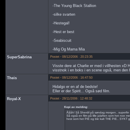
-The Young Black Stallion
-silke svarten
-Hestegal!
-Hest er best
-Seabiscuit
-Mig Og Mama Mia
SuperSabrina
Postet - 08/12/2006 : 20:23:35
Visste dere at Charlie er med i villhesten xD H
visstnok i en boks i en scene også, men den 
Theis
Postet - 08/12/2006 : 16:47:50
Hidalgo er en af de bedste!
Eller er der Spirit... Også sød film.
Royal-X
Postet - 28/11/2006 : 12:48:32
Kopi av melding:
Åååh! Så Sherdil på søndag morgen.. superfin 
Så også en film på lille julaften som het noe 
hest som het PIE og ble kalt THE PIE.. SYKT ga