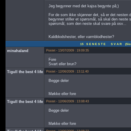
Jeg begynner med det kajsa begynte på;)
For de som ikke skjønner det, så er det nesten
begynner stiller et spørsmål, så skal den neste s
spørsmål, som den neste skal svare på osv...
Kaldblodshester, eller varmblodhester?
15 S E N E S T E S V A R (Siste
minahaland
Postet - 13/07/2009 : 19:09:35
Fore
Svart eller brun?
Tigull the best 4 life
Postet - 12/06/2009 : 13:11:40
Begge deler
Møkke eller fore
Tigull the best 4 life
Postet - 12/06/2009 : 13:08:43
Begge deler
Møkke eller fore