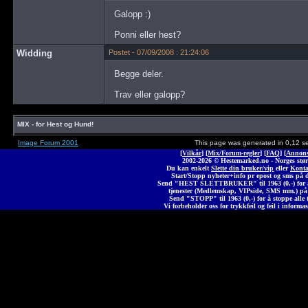
Galopp :)
Ponni eller hest?
Widding
Postet - 07/09/2008 : 21:24:06
Begge deler.
Trav eller galopp?
MIX - for Hest og Hund!
Image Forum 2001
This page was generated in 0,12 s
[
Vilkår
] [
Mix/Forum-regler
] [
FAQ
] [
Annons
2002-2026 © Heste
marked
.no - Norges stør
Du kan enkelt
Slette din bruker/vip
eller
Konta
Start/Stopp nyheter+info pr epost og sms på 
Send "HEST SLETTBRUKER" til 1963 (0,-) for å 
tjenester (Medlemskap, VIPside, SMS mm.) på
Send "STOPP" til 1963 (0,-) for å stoppe alle t
Vi forbeholder oss for trykkfeil og feil i informas