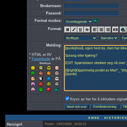
Brukernavn:
Passord:
Format modus:
Format:
Melding:
* HTML er AV
*
Forumkode
er PÅ
Smileys
Kryss av her for å inkludere signatur
E M N E H I S T O R I K K
Horzigirl
Postet - 23/07/2005 : 20:02:21