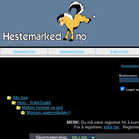
Hestemarked.no
Hundemarked.no
Kjøp og Salg
Hestemarke
Brukernavn:
Lagre p
Alle fora
Hest - SnikkSnakk
Mellom himmel og jord
Morsom spørsmålslek=)
MERK:
Du må være registrert for å kunn
For å registrere,
klikk her
. Registrer
Skjermstørrelse: