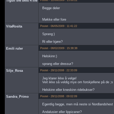
Tigull the best 4 life
Postet - 12/06/2009 : 13:08:22
Begge deler
Møkke eller fore
VitaRosita
Postet - 06/05/2009 : 11:41:22
Sprang:)
Ri eller kjøre?
Emili ruler
Postet - 08/02/2009 : 15:38:38
Helskinn:)
sprang eller dressur?
Silje_Rosa
Postet - 28/11/2008 : 22:33:09
Jeg klarer ikke å velge!
Veit ikke så veldig mye om forskjellene på de ;
Helskinn eller kneskinn ridebukser?
Sandra_Primo
Postet - 28/11/2008 : 09:02:09
Egentlig begge, men må neste si Nordlandshest :
Andalusier eller lippizaner?