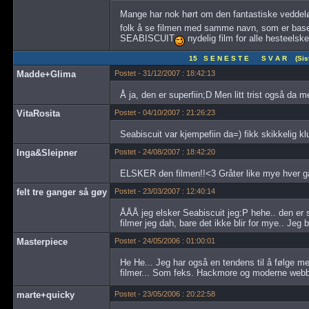
Mange har nok hørt om den fantastiske veddel
folk å se filmen med samme navn, som er base
SEABISCUIT
nydelig film for alle hesteelske
15 S E N E S T E S V A R (Siste
Madde+Glima
Postet - 31/12/2007 : 18:42:13
Å ja, den er superfiin;D Men litt trist også da 
VitaRosita
Postet - 04/10/2007 : 21:26:23
Seabiscuit var kjempefiin da=) fikk skikkelig klu
Inga&Sleipner
Postet - 24/08/2007 : 18:42:20
ELSKER den filmen!!<3 Gråter like mye hver g
felt tre ganger så gøy
Postet - 23/03/2007 : 12:40:14
ÅÅÅ jeg elsker Seabiscuit jeg:P hehe.. den er så 
filmer jeg dah, bare det ikke blir for mye.. Jeg 
Masterpiece
Postet - 24/05/2006 : 01:00:01
He He... Jeg har også en tendens til å følge med
filmer... Som feks. Hackmore og moderne webbt
marte+quicky
Postet - 23/05/2006 : 20:22:58