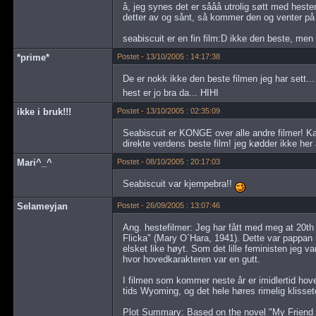
å, jeg synes det er sååå utrolig søtt med hesten
detter av og sånt, så kommer den og venter p
seabiscuit er en fin film:D ikke den beste, men e
*prime*
Postet - 13/10/2005 : 14:17:38
De er nokk ikke den beste filmen jeg har sett.
hest er jo bra da... HIHI
ikke i bruk!!!
Postet - 13/10/2005 : 02:35:09
Seabiscuit er KONGE over alle andre filmer! 
direkte verdens beste film! jeg kødder ikke her a
Mari^_^
Postet - 08/10/2005 : 20:17:03
Seabiscuit var kjempebra!!
Selameyjan
Postet - 26/09/2005 : 13:07:46
Ang. hestefilmer: Jeg har fått med meg at 20th
Flicka" (Mary O`Hara, 1941). Dette var pappan 
elsket like høyt. Som det lille feministen jeg va
hvor hovedkarakteren var en gutt.
I filmen som kommer neste år er imidlertid hoved
tids Wyoming, og det hele høres rimelig klisset
Plot Summary: Based on the novel "My Friend F