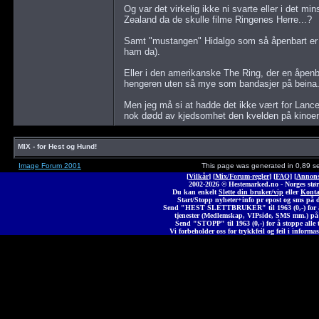
Og var det virkelig ikke ni svarte eller i det m
Zealand da de skulle filme Ringenes Herre...?
Samt "mustangen" Hidalgo som så åpenbart er en
ham da).
Eller i den amerikanske The Ring, der en åpenbar
hengeren uten så mye som bandasjer på beina.
Men jeg må si at hadde det ikke vært for Lance
nok dødd av kjedsomhet den kvelden på kinoen
MIX - for Hest og Hund!
Image Forum 2001
This page was generated in 0,89 s
[
Vilkår
] [
Mix/Forum-regler
] [
FAQ
] [
Annons
2002-2026 © Heste
marked
.no - Norges stør
Du kan enkelt
Slette din bruker/vip
eller
Konta
Start/Stopp nyheter+info pr epost og sms på 
Send "HEST SLETTBRUKER" til 1963 (0,-) for å 
tjenester (Medlemskap, VIPside, SMS mm.) på
Send "STOPP" til 1963 (0,-) for å stoppe alle t
Vi forbeholder oss for trykkfeil og feil i informas