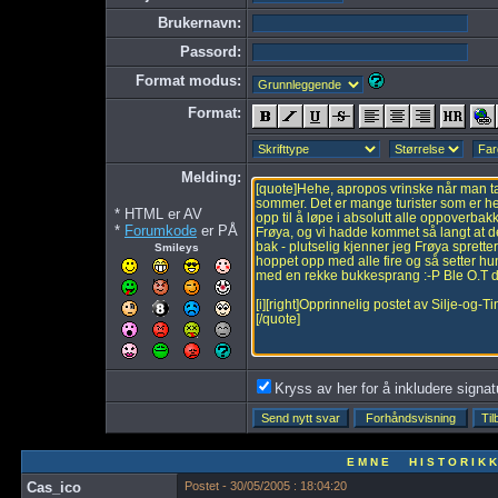
Brukernavn:
Passord:
Format modus:
Format:
Melding:
* HTML er AV
*
Forumkode
er PÅ
Smileys
Kryss av her for å inkludere signatur
E M N E H I S T O R I K K
Cas_ico
Postet - 30/05/2005 : 18:04:20