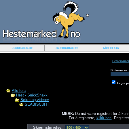
Hestemarked.no
Hundemarked.no
Kjøp og Salg
Hestemarke
Brukernavn:
Lagre p
Alle fora
Hest - SnikkSnakk
Bøker og videoer
SEABISCUIT!
MERK:
Du må være registrert for å kunn
For å registrere,
klikk her
. Registrer
Skjermstørrelse: