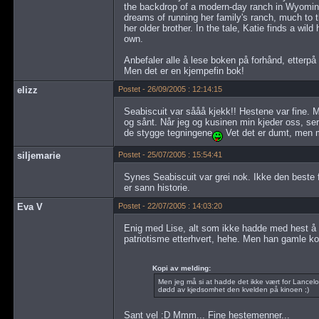
the backdrop of a modern-day ranch in Wyoming. 
dreams of running her family's ranch, much to t
her older brother. In the tale, Katie finds a wil
own.
Anbefaler alle å lese boken på forhånd, etterpå e
Men det er en kjempefin bok!
elizz
Postet - 26/09/2005 : 12:14:15
Seabiscuit var sååå kjekk!! Hestene var fine. Me
og sånt. Når jeg og kusinen min kjeder oss, se
de stygge tegningene
Vet det er dumt, men 
siljemarie
Postet - 25/07/2005 : 15:54:41
Synes Seabiscuit var grei nok. Ikke den beste fi
er sann historie.
Eva V
Postet - 22/07/2005 : 14:03:20
Enig med Lise, alt som ikke hadde med hest å g
patriotisme etterhvert, hehe. Men han gamle ko
Kopi av melding:
Men jeg må si at hadde det ikke vært for Lancelo
dødd av kjedsomhet den kvelden på kinoen ;)
Sant vel :D Mmm... Fine hestemenner...