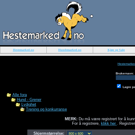
Hestemarked.no
Hundemarked.no
Kjøp og Salg
Hestemarke
Brukernavn:
Lagre p
Alle fora
Hund - Grener
Lydighet
Trening og konkurranse
MERK:
Du må være registrert for å kunn
For å registrere,
klikk her
. Registrer
Skjermstørrelse: