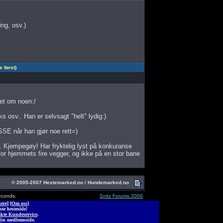
ing, osv.)
først)
vet om noen:/
iks osv.. Han er selvsagt "helt" lydig:)
ASSE når han gjør noe rett=)
 Kjempegøy! Har fryktelig lyst på konkuranse
for hjemmets fire vegger, og ikke på en stor bane
© 2005-2007 Hestemarked.no / Hundemarked.no
econds.
Snitz Forums 2000
ere
] [
Om oss
]
ste hesteside!
kte Kundeservice
.
din medlemsside.