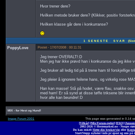
Hvor trener dere?
Hvilken metode bruker dere? (Klikker, positiv forsterkn
Hvilken klasse går dere i konkurranse?
1 S E N E S T E S V A R (Siste 
PoppyLove
Postet - 17/07/2008 : 00:11:31
Jeg trener OVERALT!:D
Men jeg har ikke prøvd han i konkuranse da jeg ikke 
Jeg bruker all ledig tid på å trene ham til forskjellige tr
Jeg pleier å ignorere feilene hans, og virkelig rose M
Han kan masse! Stå på hodet, være flau, snakke osv..
med ham! Er så synd at disse tøffe triksene blir innen
hvor alle kan beundre!:D
MIX - for Hest og Hund!
Image Forum 2001
This page was generated in 0,14 s
[
Vilkår
] [
Mix/Forum-regler
] [
FAQ
] [
Annons
2002-2026 © Heste
marked
.no - Norges stør
Du kan enkelt
Slette din bruker/vip
eller
Konta
Start/Stopp nyheter+info pr epost og sms på 