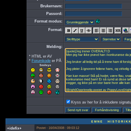
Brukernavn:
Passord:
Format modus:
Format:
Melding:
* HTML er AV
*
Forumkode
er PÅ
Smileys
Kryss av her for å inkludere signatur
E M N E H I S T O R I K K
+idefix+
Postet - 16/04/2008 : 09:03:12