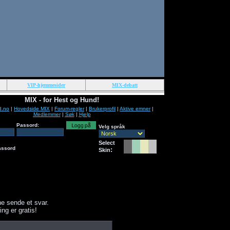
VIP-hjemmesider
MIX-debatt
MIX - for Hest og Hund!
d.no
|
Hovedside MIX
|
Forum-regler
|
Brukerprofil
|
Aktive emner
|
Medlemmer
|
Søk
|
Hjelp
Passord:
Velg språk
Select
assord
:
Skin
e sende et svar.
ing er gratis!