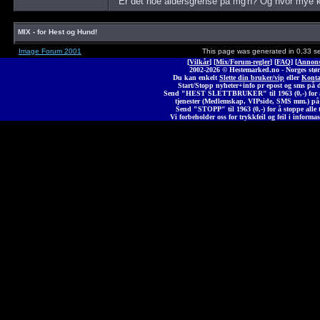
Er det noe aldersgrense på mg'n? Og hvor mye k
MIX - for Hest og Hund!
Image Forum 2001
This page was generated in 0,33 s
[
Vilkår
] [
Mix/Forum-regler
] [
FAQ
] [
Annons
2002-2026 © Heste
marked
.no - Norges stør
Du kan enkelt
Slette din bruker/vip
eller
Konta
Start/Stopp nyheter+info pr epost og sms på 
Send "HEST SLETTBRUKER" til 1963 (0,-) for å 
tjenester (Medlemskap, VIPside, SMS mm.) på
Send "STOPP" til 1963 (0,-) for å stoppe alle t
Vi forbeholder oss for trykkfeil og feil i informas