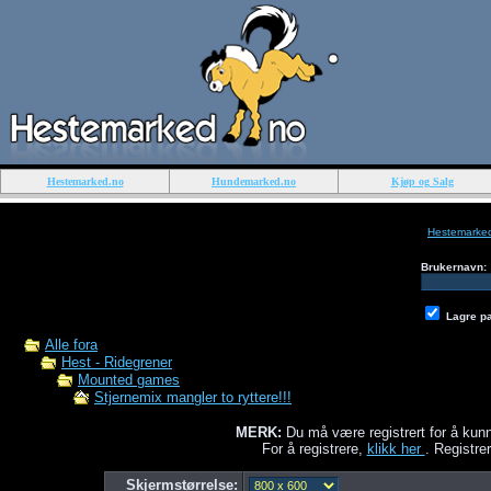
Hestemarked.no
Hundemarked.no
Kjøp og Salg
Hestemarke
Brukernavn:
Lagre p
Alle fora
Hest - Ridegrener
Mounted games
Stjernemix mangler to ryttere!!!
MERK:
Du må være registrert for å kunn
For å registrere,
klikk her
. Registrer
Skjermstørrelse: