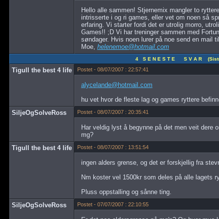
Hello alle sammen! Stjernemix mangler to ryttere
intrisserte i og ri games, eller vet om noen så 
erfaring. Vi starter fordi det er utrolig morro, ut
Games!! ;D Vi har treninger sammen med Fortun
søndager. Hvis noen lurer på noe send en mail t
Moe,
helenemoe@hotmail.com
4 S E N E S T E S V A R (Siste 
Tigull the best 4 life
Postet - 08/07/2007 : 22:57:41
alycelande@hotmail.com
hu vet hvor de fleste lag og games ryttere befinn
SiljeOgSolveRoss
Postet - 08/07/2007 : 20:35:41
Har veldig lyst å begynne på det men veit dere 
mg?
Tigull the best 4 life
Postet - 08/07/2007 : 13:51:54
ingen alders grense, og det er forskjellig fra stevn
Nm koster vel 1500kr som deles på alle lagets ry
Pluss oppstalling og sånne ting.
SiljeOgSolveRoss
Postet - 07/07/2007 : 22:10:55