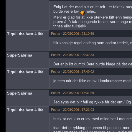
Enig i at det med bitt er litt teit.. er faktisk
burde være lov
hehe...
Men! er glad for at ikke sterkere bitt enn hen
prøve å få tak i hengende trinse, ser mange 
trinse eller fullsjekk..
Tigull the best 4 life
Postet - 22/08/2006 : 23:10:59
blir kanskje regel endring som godtar tredelt
SuperSabrina
Postet - 22/08/2006 : 20:32:33
Det er jo litt dumt:/ Dere burde klage på det 
Tigull the best 4 life
Postet - 22/08/2006 : 17:49:02
ja men når det ikke er lov i konkurranser med a
SuperSabrina
Postet - 22/08/2006 : 17:31:59
Jeg syns det blir feil og rykke får det om:/ O
Tigull the best 4 life
Postet - 22/08/2006 : 17:21:03
husk at det kun er lov med milde bitt i mounted
klart det er rykking i munnen til ponnien, men 