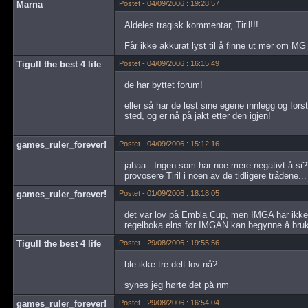
Marna
Postet - 04/09/2006 : 19:28:57
Aldeles tragisk kommentar, Tiril!!!
Får ikke akkurat lyst til å finne ut mer om MG nå
Tigull the best 4 life
Postet - 04/09/2006 : 16:15:49
de har byttet forum!
eller så har de lest sine egene innlegg og forst
sted, og er nå på jakt etter den igjen!
games_ruler_forever!
Postet - 04/09/2006 : 15:12:16
jahaa.. Ingen som har noe mere negativt å si??
provosere Tiril i noen av de tidligere trådene...
games_ruler_forever!
Postet - 01/09/2006 : 18:18:05
det var lov på Embla Cup, men IMGA har ikke 
regelboka elns før IMGAN kan begynne å bruk
Tigull the best 4 life
Postet - 29/08/2006 : 19:55:56
ble ikke tre delt lov nå?
synes jeg hørte det på nm
games_ruler_forever!
Postet - 29/08/2006 : 16:54:04