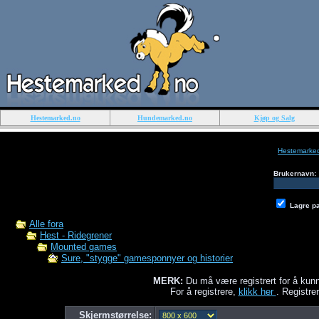
Hestemarked.no
Hundemarked.no
Kjøp og Salg
Hestemarke
Brukernavn:
Lagre p
Alle fora
Hest - Ridegrener
Mounted games
Sure, "stygge" gamesponnyer og historier
MERK:
Du må være registrert for å kunn
For å registrere,
klikk her
. Registrer
Skjermstørrelse: