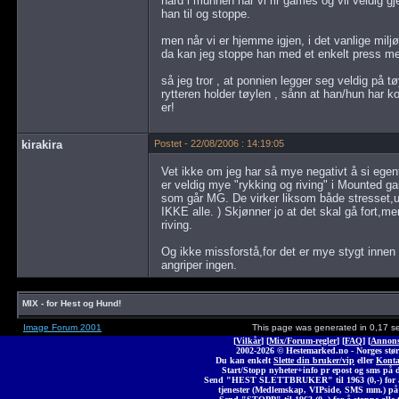
hard i munnen når vi rir games og vil veldig gje
han til og stoppe.
men når vi er hjemme igjen, i det vanlige mil
da kan jeg stoppe han med et enkelt press m
så jeg tror , at ponnien legger seg veldig på t
rytteren holder tøylen , sånn at han/hun har k
er!
kirakira
Postet - 22/08/2006 : 14:19:05
Vet ikke om jeg har så mye negativt å si egentl
er veldig mye "rykking og riving" i Mounted gam
som går MG. De virker liksom både stresset,u
IKKE alle. ) Skjønner jo at det skal gå fort,me
riving.
Og ikke missforstå,for det er mye stygt innen
angriper ingen.
MIX - for Hest og Hund!
Image Forum 2001
This page was generated in 0,17 s
[
Vilkår
] [
Mix/Forum-regler
] [
FAQ
] [
Annons
2002-2026 © Heste
marked
.no - Norges stør
Du kan enkelt
Slette din bruker/vip
eller
Konta
Start/Stopp nyheter+info pr epost og sms på 
Send "HEST SLETTBRUKER" til 1963 (0,-) for å 
tjenester (Medlemskap, VIPside, SMS mm.) på