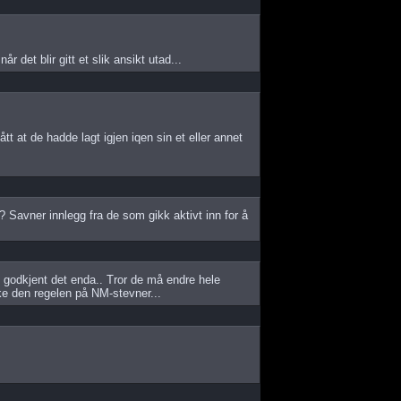
r det blir gitt et slik ansikt utad...
ått at de hadde lagt igjen iqen sin et eller annet
 Savner innlegg fra de som gikk aktivt inn for å
godkjent det enda.. Tror de må endre hele
e den regelen på NM-stevner...