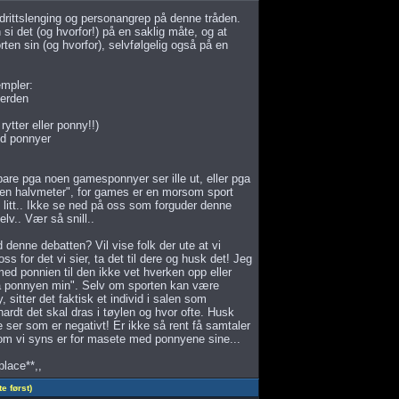
 drittslenging og personangrep på denne tråden.
si det (og hvorfor!) på en saklig måte, og at
ten sin (og hvorfor), selvfølgelig også på en
empler:
erden
ytter eller ponny!!)
d ponnyer
re pga noen gamesponnyer ser ille ut, eller pga
 en halvmeter", for games er en morsom sport
 litt.. Ikke se ned på oss som forguder denne
lv.. Vær så snill..
enne debatten? Vil vise folk der ute at vi
s for det vi sier, ta det til dere og husk det! Jeg
med ponnien til den ikke vet hverken opp eller
pa ponnyen min". Selv om sporten kan være
sitter det faktisk et individ i salen som
ardt det skal dras i tøylen og hvor ofte. Husk
e ser som er negativt! Er ikke så rent få samtaler
om vi syns er for masete med ponnyene sine...
lace**,,
 først)