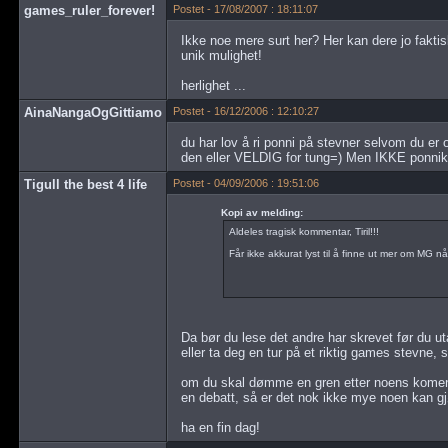
games_ruler_forever!
Postet - 17/08/2007 : 18:11:07
Ikke noe mere surt her? Her kan dere jo fakt
unik mulighet!
herlighet ...
AinaNangaOgGittiamo
Postet - 16/12/2006 : 12:10:27
du har lov å ri ponni på stevner selvom du er 
den eller VELDIG for tung=) Men IKKE ponnik
Tigull the best 4 life
Postet - 04/09/2006 : 19:51:06
Kopi av melding:
Aldeles tragisk kommentar, Tiril!!!
Får ikke akkurat lyst til å finne ut mer om MG når d
Da bør du lese det andre har skrevet før du ut
eller ta deg en tur på et riktig games stevne, 
om du skal dømme en gren etter noens komenta
en debatt, så er det nok ikke mye noen kan gj
ha en fin dag!