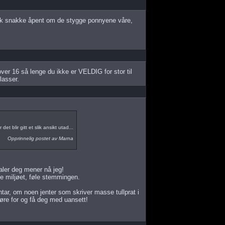
isk snakke åpent om de stygge ponnyene våre,
over 16 så lenge du ikke er VELDIG for stor til
lasser.
et blir gitt et slik ansikt utad...
Opprinnelig postet av Marna
aler deg mener nå jeg!
se miljøet, føle stemmingen.
r, om noen jenter som skriver masse tullprat i
øre for og få deg med uansett!