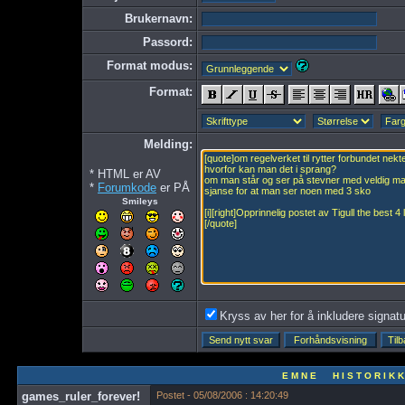
Brukernavn:
Passord:
Format modus:
Format:
Melding:
* HTML er AV
*
Forumkode
er PÅ
Smileys
Kryss av her for å inkludere signatur
E M N E H I S T O R I K K
games_ruler_forever!
Postet - 05/08/2006 : 14:20:49