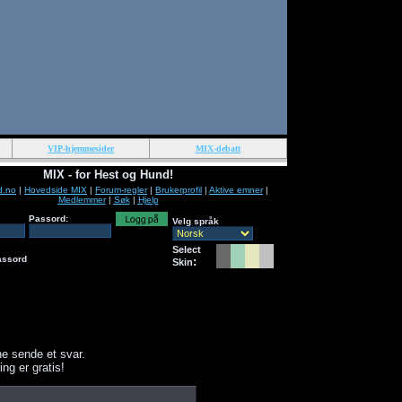
VIP-hjemmesider
MIX-debatt
MIX - for Hest og Hund!
d.no
|
Hovedside MIX
|
Forum-regler
|
Brukerprofil
|
Aktive emner
|
Medlemmer
|
Søk
|
Hjelp
Passord:
Velg språk
Select
assord
:
Skin
e sende et svar.
ing er gratis!