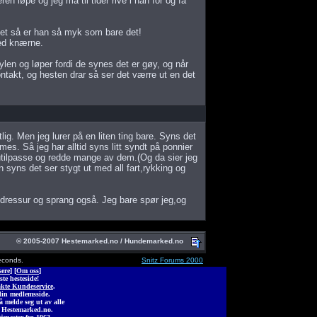
ren løpe og jeg må til tider rive i han for og få
jøet så er han så myk som bare det!
ed knærne.
øylen og løper fordi de synes det er gøy, og når
ontakt, og hesten drar så ser det værre ut en det
ig. Men jeg lurer på en liten ting bare. Syns det
es. Så jeg har alltid syns litt syndt på ponnier
tilpasse og redde mange av dem.(Og da sier jeg
n syns det ser stygt ut med all fart,rykking og
 dressur og sprang også. Jeg bare spør jeg,og
© 2005-2007 Hestemarked.no / Hundemarked.no
econds.
Snitz Forums 2000
ere
] [
Om oss
]
ste hesteside!
kte Kundeservice
.
din medlemsside.
melde seg ut av alle
 Hestemarked.no.