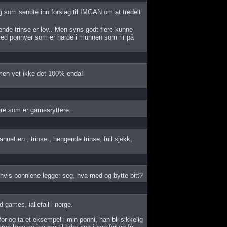
 meg som sendte inn forslag til IMGAN om at tredelt
gende trinse er lov.. Men syns godt flere kunne
med ponnyer som er harde i munnen som rir på
, men vet ikke det 100% enda!
dere som er gamesryttere.
nnet en , trinse , hengende trinse, full sjekk,
g hvis ponniene legger seg, hva med og bytte bitt?
 games, iallefall i norge.
for og ta et eksempel i min ponni, han bli sikkelig