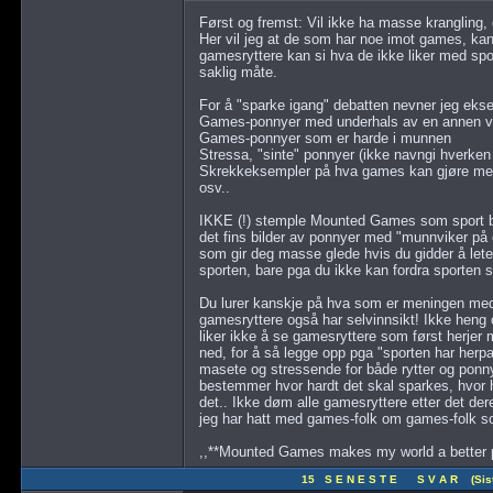
Først og fremst: Vil ikke ha masse krangling,
Her vil jeg at de som har noe imot games, kan 
gamesryttere kan si hva de ikke liker med spor
saklig måte.
For å "sparke igang" debatten nevner jeg eks
Games-ponnyer med underhals av en annen v
Games-ponnyer som er harde i munnen
Stressa, "sinte" ponnyer (ikke navngi hverken r
Skrekkeksempler på hva games kan gjøre me
osv..
IKKE (!) stemple Mounted Games som sport ba
det fins bilder av ponnyer med "munnviker på
som gir deg masse glede hvis du gidder å lete
sporten, bare pga du ikke kan fordra sporten se
Du lurer kanskje på hva som er meningen med d
gamesryttere også har selvinnsikt! Ikke heng os
liker ikke å se gamesryttere som først herjer 
ned, for å så legge opp pga "sporten har her
masete og stressende for både rytter og ponny, 
bestemmer hvor hardt det skal sparkes, hvor h
det.. Ikke døm alle gamesryttere etter det der
jeg har hatt med games-folk om games-folk s
,,**Mounted Games makes my world a better p
15 S E N E S T E S V A R (Siste