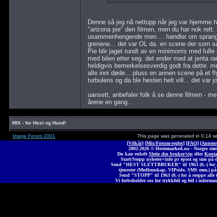
Denne så jeg nå nettopp når jeg var hjemme h
"arizona pie" den filmen, men du har nok rett. 
usammenhengende men.... handler om sprang, fel
grenene... det var OL da. en scene der som sa
Pie blir jaget rundt av en minimorris med fulle g
med bilen etter seg. det ender med at jenta ra
heldigvis bemerkelsesverdig godt fra dette. m
alle inni døde... pluss en annen scene på et fl
turbulens og da ble hesten helt vill... det var jo 
uansett, anbefaler folk å se denne filmen - m
årene en gang...
MIX - for Hest og Hund!
Image Forum 2001
This page was generated in 0,14 s
[
Vilkår
] [
Mix/Forum-regler
] [
FAQ
] [
Annons
2002-2026 © Heste
marked
.no - Norges stør
Du kan enkelt
Slette din bruker/vip
eller
Konta
Start/Stopp nyheter+info pr epost og sms på 
Send "HEST SLETTBRUKER" til 1963 (0,-) for å 
tjenester (Medlemskap, VIPside, SMS mm.) på
Send "STOPP" til 1963 (0,-) for å stoppe alle t
Vi forbeholder oss for trykkfeil og feil i informas