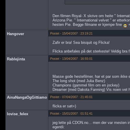
Den filmen Royal- X skrive om heite " Internati
Arizona Pie. " International velvet " er etterko
hesten Pie. Begge filmane er kjempe fine
Hangover
Postet - 15/04/2007 : 23:19:21
Zafir er bra! Sea bisquit og Flicka!
Flicka anbefales på det sterkeste! Veldig bra 
Rablejinta
Postet - 13/04/2007 : 16:55:01
Masse gode hestefilmer, har et par som ikke e
The long shot (med Julia Benz)
Champions (gammel film om en jockey)
Dreamer (med Dakota Fanning) Vis noen vet hvo
AinaNangaOgGittiamo
Postet - 07/04/2007 : 21:45:01
flicka er søt=)
lovise_felex
Postet - 15/01/2007 : 01:51:41
jeg lette på CDON.no... men der var mesten in
egentli: