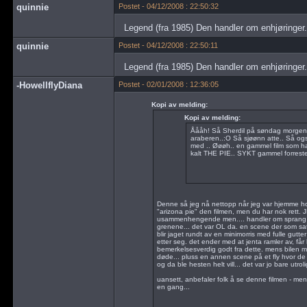
quinnie
Postet - 04/12/2008 : 22:50:32
Legend (fra 1985) Den handler om enhjøringer.
quinnie
Postet - 04/12/2008 : 22:50:11
Legend (fra 1985) Den handler om enhjøringer.
-HowellflyDiana
Postet - 02/01/2008 : 12:36:05
Kopi av melding:
Kopi av melding:
Åååh! Så Sherdil på søndag morgen.
araberen..:O Så sjøønn atte.. Så også
med .. Øøøh.. en gammel film som h
kalt THE PIE.. SYKT gammel forresten
Denne så jeg nå nettopp når jeg var hjemme ho
"arizona pie" den filmen, men du har nok rett. JE
usammenhengende men.... handler om sprang, felt
grenene... det var OL da. en scene der som sat
blir jaget rundt av en minimorris med fulle gutte
etter seg. det ender med at jenta ramler av, får
bemerkelsesverdig godt fra dette. mens bilen m
døde... pluss en annen scene på et fly hvor de 
og da ble hesten helt vill... det var jo bare utrolig
uansett, anbefaler folk å se denne filmen - m
en gang...