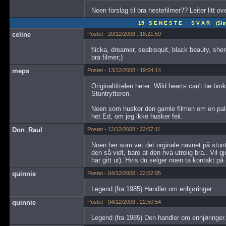
Noen forslag til bra hestefilmer?? Leiter litt over
15 S E N E S T E S V A R (Siste
celine
Postet - 20/12/2008 : 18:21:59
flicka, dreamer, seabisquit, black beauty, sher
bra filmer;)
meps
Postet - 13/12/2008 : 19:54:14
Originaltittelen heter: Wild hearts can't be b
Stuntrytteren.
Noen som husker den gamle filmen om en pal
het Ed, om jeg ikke husker feil.
Don_Raul
Postet - 12/12/2008 : 22:57:11
Noen her som vet det orginale navnet på stuntr
den så vidt, bare at den hva utrolig bra.. Vil
har gitt ut). Hvis du selger noen ta kontakt på
quinnie
Postet - 04/12/2008 : 22:52:05
Legend (fra 1985) Handler om enhjøringer
quinnie
Postet - 04/12/2008 : 22:50:54
Legend (fra 1985) Den handler om enhjøringer.