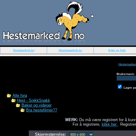
Hestemarked.no
Hundemarked.no
Kjøp og Salg
Hestemarke
Brukernavn:
Lagre p
Alle fora
Hest - SnikkSnakk
Bøker og videoer
Bra hestefilmer??
MERK:
Du må være registrert for å kunn
For å registrere,
klikk her
. Registrer
Skjermstørrelse: