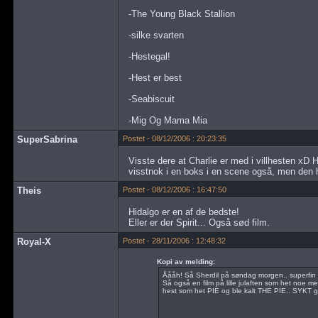
-The Young Black Stallion
-silke svarten
-Hestegal!
-Hest er best
-Seabiscuit
-Mig Og Mama Mia
SuperSabrina
Postet - 08/12/2006 : 20:23:35
Visste dere at Charlie er med i villhesten xD H
visstnok i en boks i en scene også, men den 
Theis
Postet - 08/12/2006 : 16:47:50
Hidalgo er en af de bedste!
Eller er der Spirit... Også sød film.
Royal-X
Postet - 28/11/2006 : 12:48:32
Kopi av melding:
Åååh! Så Sherdil på søndag morgen.. superfin 
Så også en film på lille julaften som het noe 
hest som het PIE og ble kalt THE PIE.. SYKT ga