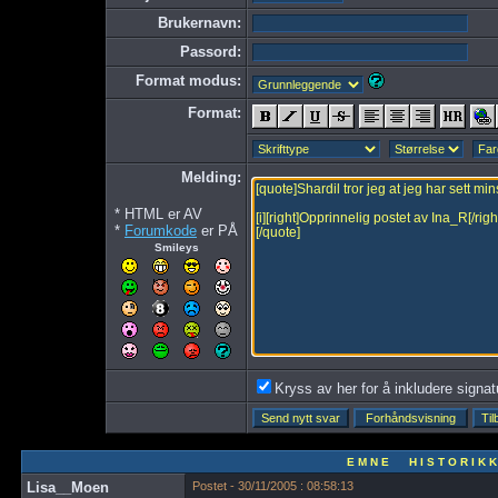
Brukernavn:
Passord:
Format modus:
Format:
Melding:
* HTML er AV
*
Forumkode
er PÅ
Smileys
Kryss av her for å inkludere signatur
E M N E H I S T O R I K K
Lisa__Moen
Postet - 30/11/2005 : 08:58:13