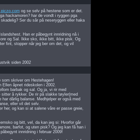
l.piczo.com
og se selv på hestene som er det.
 pga hackamoren? har de vondt i ryggen pga
er skadelig? Ser du sår på neseryggen eller haka
Islandshest. Han er påbegynt innridning nå i
e og Sal. Ikke sko, ikke bitt, ikke pisk. Og
r fint, stopper når jeg ber om det, og vil
ustvik siden 2002
nne som skriver om Hestehagen!
 Ellen åpnet rideskolen i 2002.
lom barbak og sal. Og ja, vi rir med
itter å rykker. De rir på slakke tøyler(med
e har dårlig balanse. Medhjelper er også med
se, eller vil det selv.
er her, og kan si at salene våre er passe greie,
ernsko og bitt, vel, da kan jeg si: Hvorfor går
more, barfot, og uten pisk? Og jeg kan få han i
 påbegynt innridning i februar 2009!