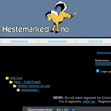
Hestemarked.no
Hundemarked.no
Kjøp og Salg
Hestemarke
Brukernavn:
Lagre p
Alle fora
Hest - SnikkSnakk
Mellom himmel og jord
hestehagen..
MERK:
Du må være registrert for å kunn
For å registrere,
klikk her
. Registrer
Skjermstørrelse: