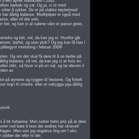
 Ellen åpnet rideskolen i 2002.
lom barbak og sal. Og ja, vi rir med
itter å rykker. De rir på slakke tøyler(med
e har dårlig balanse. Medhjelper er også med
se, eller vil det selv.
er her, og kan si at salene våre er passe greie,
ernsko og bitt, vel, da kan jeg si: Hvorfor går
more, barfot, og uten pisk? Og jeg kan få han i
 påbegynt innridning i februar 2009!
ten. Og om det skal få dere til å se bedre på
årlig balanse, så vel, da kan jeg si at hvis en
ller slikt, så hiver vi på en sal, og lar eleven ri
iden av.
se på øynene og ryggen til hestene. Og fortell
ser tegn til smerte, eller er salrygga pga dårlig
ustvik
en å bli forbanna. Men setter helst pris på at dere
serer ved bare å lese det andree har skrevet!
ehagen. Men sier jeg negative ting om f.eks
obber der eller rir der.