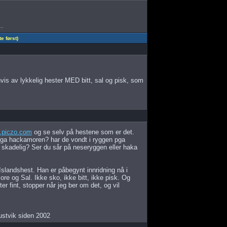
..
 først)
is av lykkelig hester MED bitt, sal og pisk, som
l.piczo.com
og se selv på hestene som er det.
 pga hackamoren? har de vondt i ryggen pga
er skadelig? Ser du sår på neseryggen eller haka
Islandshest. Han er påbegynt innridning nå i
e og Sal. Ikke sko, ikke bitt, ikke pisk. Og
r fint, stopper når jeg ber om det, og vil
ustvik siden 2002