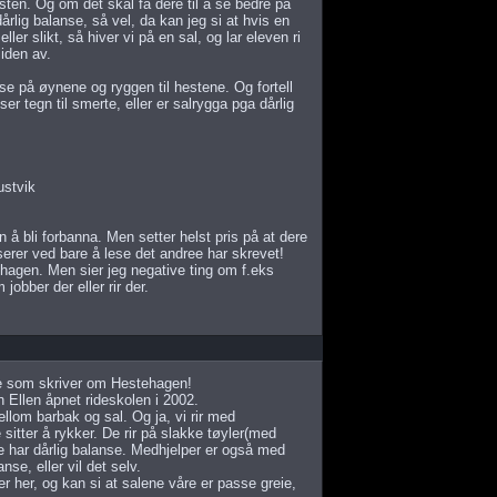
ten. Og om det skal få dere til å se bedre på
årlig balanse, så vel, da kan jeg si at hvis en
ller slikt, så hiver vi på en sal, og lar eleven ri
iden av.
se på øynene og ryggen til hestene. Og fortell
ser tegn til smerte, eller er salrygga pga dårlig
ustvik
en å bli forbanna. Men setter helst pris på at dere
serer ved bare å lese det andree har skrevet!
ehagen. Men sier jeg negative ting om f.eks
obber der eller rir der.
nne som skriver om Hestehagen!
 Ellen åpnet rideskolen i 2002.
lom barbak og sal. Og ja, vi rir med
itter å rykker. De rir på slakke tøyler(med
e har dårlig balanse. Medhjelper er også med
se, eller vil det selv.
er her, og kan si at salene våre er passe greie,