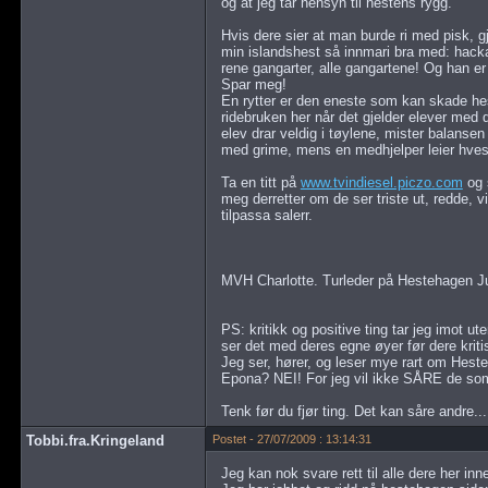
og at jeg tar hensyn til hestens rygg.
Hvis dere sier at man burde ri med pisk, gj
min islandshest så innmari bra med: hacka
rene gangarter, alle gangartene! Og han er
Spar meg!
En rytter er den eneste som kan skade hes
ridebruken her når det gjelder elever med d
elev drar veldig i tøylene, mister balansen e
med grime, mens en medhjelper leier hves
Ta en titt på
www.tvindiesel.piczo.com
og 
meg derretter om de ser triste ut, redde, vi
tilpassa salerr.
MVH Charlotte. Turleder på Hestehagen J
PS: kritikk og positive ting tar jeg imot ut
ser det med deres egne øyer før dere kriti
Jeg ser, hører, og leser mye rart om Hest
Epona? NEI! For jeg vil ikke SÅRE de som j
Tenk før du fjør ting. Det kan såre andre...
Tobbi.fra.Kringeland
Postet - 27/07/2009 : 13:14:31
Jeg kan nok svare rett til alle dere her i