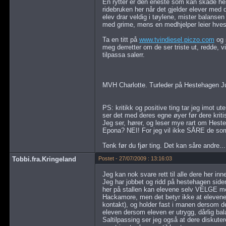
En rytter er den eneste som kan skade hes
ridebruken her når det gjelder elever med d
elev drar veldig i tøylene, mister balansen e
med grime, mens en medhjelper leier hves
Ta en titt på
www.tvindiesel.piczo.com
og 
meg derretter om de ser triste ut, redde, vi
tilpassa salerr.
MVH Charlotte. Turleder på Hestehagen J
PS: kritikk og positive ting tar jeg imot ut
ser det med deres egne øyer før dere kriti
Jeg ser, hører, og leser mye rart om Hest
Epona? NEI! For jeg vil ikke SÅRE de som j
Tenk før du fjør ting. Det kan såre andre...
Tobbi.fra.Kringeland
Postet - 27/07/2009 : 13:16:03
Jeg kan nok svare rett til alle dere her i
Jeg har jobbet og ridd på hestehagen siden
her på stallen kan elevene selv VELGE mel
Hackamore, men det betyr ikke at elevene s
kontakt), og holder fast i manen dersom d
eleven dersom eleven er utrygg, dårlig balan
Saltilpassing ser jeg også at dere diskuter