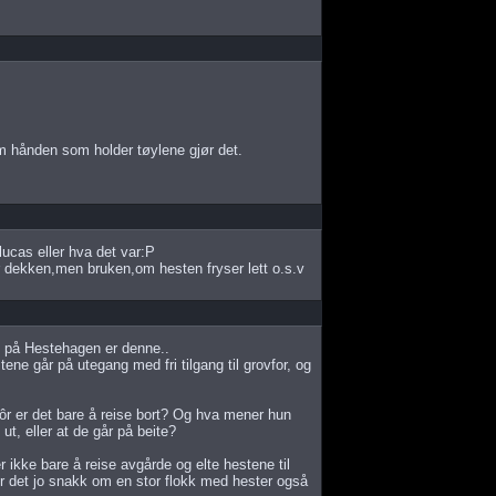
om hånden som holder tøylene gjør det.
lucas eller hva det var:P
dekken,men bruken,om hesten fryser lett o.s.v
en på Hestehagen er denne..
ene går på utegang med fri tilgang til grovfor, og
fôr er det bare å reise bort? Og hva mener hun
 ut, eller at de går på beite?
 ikke bare å reise avgårde og elte hestene til
r det jo snakk om en stor flokk med hester også