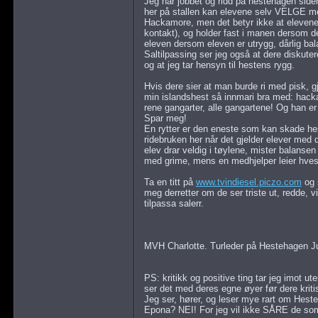
Jeg har jobbet og ridd på hestehagen siden
her på stallen kan elevene selv VELGE mel
Hackamore, men det betyr ikke at elevene s
kontakt), og holder fast i manen dersom d
eleven dersom eleven er utrygg, dårlig balan
Saltilpassing ser jeg også at dere diskuter
og at jeg tar hensyn til hestens rygg.
Hvis dere sier at man burde ri med pisk, gj
min islandshest så innmari bra med: hacka
rene gangarter, alle gangartene! Og han er
Spar meg!
En rytter er den eneste som kan skade hes
ridebruken her når det gjelder elever med d
elev drar veldig i tøylene, mister balansen e
med grime, mens en medhjelper leier hves
Ta en titt på
www.tvindiesel.piczo.com
og 
meg derretter om de ser triste ut, redde, vi
tilpassa salerr.
MVH Charlotte. Turleder på Hestehagen J
PS: kritikk og positive ting tar jeg imot ut
ser det med deres egne øyer før dere kriti
Jeg ser, hører, og leser mye rart om Hest
Epona? NEI! For jeg vil ikke SÅRE de som j