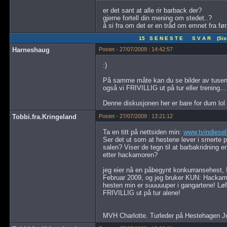
er det sant at alle rir barback der?
gjerne fortell din mening om stedet..?
å si fra om det er en tråd om emnet fra før
15 S E N E S T E S V A R (Siste
Harneshaug
Postet - 27/07/2009 : 14:42:57
:)
På samme måte kan du se bilder av tusenv
også vi FRIVILLIG ut på tur eller trening...
Denne diskusjonen her er bare for dum lol
Tobbi.fra.Kringeland
Postet - 27/07/2009 : 13:21:12
Ta en titt på nettsiden min:
www.tvindiese
Ser det ut som at hestene lever i smerte
salen? Viser de tegn til at barbakridning 
etter hackamoren?
jeg eier nå en påbegynt konkurransehest, 
Februar 2009, og jeg bruker KUN: Hackamor
hesten min er suuuuuper i gangartene! Løfte
FRIVILLIG ut på tur alene!
MVH Charlotte. Turleder på Hestehagen J