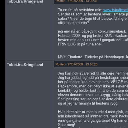
Tobbi.fra.Kringeland
Postet - 27/07/2009 : 13:20:31
Ta en titt på nettsiden min:
www.tvindiese
Ser det ut som at hestene lever i smerte
salen? Viser de tegn til at barbakridning 
etter hackamoren?
jeg eier nå en påbegynt konkurransehest, 
Februar 2009, og jeg bruker KUN: Hackamor
hesten min er suuuuuper i gangartene! Løfte
FRIVILLIG ut på tur alene!
MVH Charlotte. Turleder på Hestehagen J
Tobbi.fra.Kringeland
Postet - 27/07/2009 : 13:16:26
Jeg kan nok svare rett til alle dere her i
Jeg har jobbet og ridd på hestehagen siden
her på stallen kan elevene selv VELGE mel
Hackamore, men det betyr ikke at elevene s
kontakt), og holder fast i manen dersom d
eleven dersom eleven er utrygg, dårlig balan
Saltilpassing ser jeg også at dere diskuter
og at jeg tar hensyn til hestens rygg.
Hvis dere sier at man burde ri med pisk, gj
min islandshest så innmari bra med: hacka
rene gangarter, alle gangartene! Og han er
Spar meg!