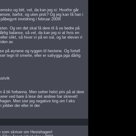
ernsko og bitt, vel, da kan jeg si: Hvorfor går
more, barfot, og uten pisk? Og jeg kan få han i
 påbegynt innridning i februar 2009!
ten. Og om det skal få dere til å se bedre på
årlig balanse, så vel, da kan jeg si at hvis en
ller slikt, så hiver vi på en sal, og lar eleven ri
iden av.
se på øynene og ryggen til hestene. Og fortell
ser tegn til smerte, eller er salrygga pga dårlig
ustvik
en å bli forbanna. Men setter helst pris på at dere
serer ved bare å lese det andree har skrevet!
ehagen. Men sier jeg negative ting om f.eks
obber der eller rir der.
nne som skriver om Hestehagen!