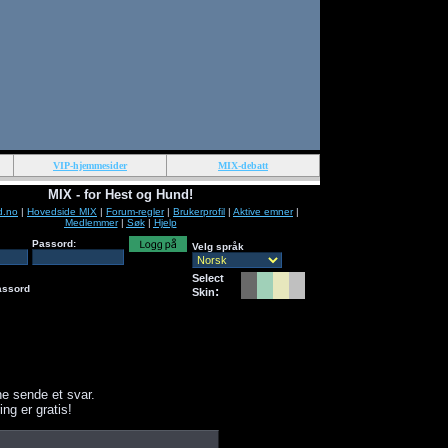
VIP-hjemmesider
MIX-debatt
MIX - for Hest og Hund!
d.no
|
Hovedside MIX
|
Forum-regler
|
Brukerprofil
|
Aktive emner
|
Medlemmer
|
Søk
|
Hjelp
Passord:
Velg språk
Select
assord
:
Skin
e sende et svar.
ing er gratis!