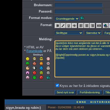
Brukernavn:
Passord:
Format modus:
Format:
Melding:
* HTML er AV
*
Forumkode
er PÅ
Smileys
Kryss av her for å inkludere signatur
E M N E H I S T O R I K K
sigyn,brauta og rubin:)
Postet - 01/04/2006 : 21:45:43