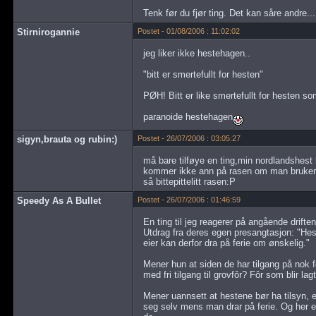
Tenk før du fjør ting. Det kan såre andre...
Stirnirogannie
Postet - 01/08/2006 : 11:02:02
jeg liker ikke hestehagen..
"bitt er smertefullt for hesten"
PØH! Bitt er like smertefullt for hesten s
paranoide hestehagen
sigyn,brauta og rubin:)
Postet - 26/07/2006 : 03:05:27
må bare tilføye en ting,min nordlandshest 
kommer ikke ann på rasen om man bruker 
så bittepittelitt rasen:P
Speedy As A Bullet
Postet - 26/07/2006 : 01:46:59
En ting til jeg reagerer på angående drift
Utdrag fra deres egen presangtasjon: "Hest
eier kan derfor dra på ferie om ønskelig."
Mener hun at siden de har tilgang på nok 
med fri tilgang til grovfôr? Fôr som blir lagt
Mener uannsett at hestene bør ha tilsyn, er
seg selv mens man drar på ferie. Og her e