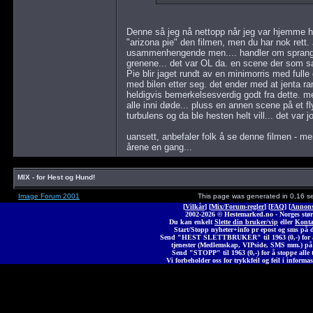
Denne så jeg nå nettopp når jeg var hjemme h
"arizona pie" den filmen, men du har nok rett. 
usammenhengende men.... handler om sprang, fel
grenene... det var OL da. en scene der som sa
Pie blir jaget rundt av en minimorris med fulle g
med bilen etter seg. det ender med at jenta ra
heldigvis bemerkelsesverdig godt fra dette. m
alle inni døde... pluss en annen scene på et fl
turbulens og da ble hesten helt vill... det var jo 
uansett, anbefaler folk å se denne filmen - m
årene en gang...
MIX - for Hest og Hund!
Image Forum 2001
This page was generated in 0,16 s
[
Vilkår
] [
Mix/Forum-regler
] [
FAQ
] [
Annons
2002-2026 © Heste
marked
.no - Norges stør
Du kan enkelt
Slette din bruker/vip
eller
Konta
Start/Stopp nyheter+info pr epost og sms på 
Send "HEST SLETTBRUKER" til 1963 (0,-) for å 
tjenester (Medlemskap, VIPside, SMS mm.) på
Send "STOPP" til 1963 (0,-) for å stoppe alle t
Vi forbeholder oss for trykkfeil og feil i informas