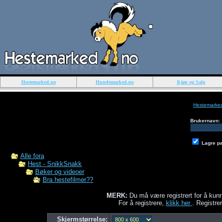
Hestemarked.no
Hundemarked.no
Kjøp og Salg
Hestemarke
Brukernavn:
Lagre p
Alle fora
Hest - SnikkSnakk
Bøker og videoer
Bra hestefilmer??
MERK:
Du må være registrert for å kunn
For å registrere,
klikk her
. Registrer
Skjermstørrelse: