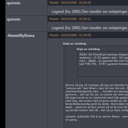
quinnie
Postet - 04/12/2008 : 22:50:32
Legend (fra 1985) Den handler om enhjøringer.
quinnie
Postet - 04/12/2008 : 22:50:11
Legend (fra 1985) Den handler om enhjøringer.
-HowellflyDiana
Postet - 02/01/2008 : 12:36:05
Kopi av melding:
Kopi av melding:
Åååh! Så Sherdil på søndag morgen.
araberen..:O Så sjøønn atte.. Så også
med .. Øøøh.. en gammel film som h
kalt THE PIE.. SYKT gammel forresten
Denne så jeg nå nettopp når jeg var hjemme ho
"arizona pie" den filmen, men du har nok rett. JE
usammenhengende men.... handler om sprang, felt
grenene... det var OL da. en scene der som sat
blir jaget rundt av en minimorris med fulle gutte
etter seg. det ender med at jenta ramler av, får
bemerkelsesverdig godt fra dette. mens bilen m
døde... pluss en annen scene på et fly hvor de 
og da ble hesten helt vill... det var jo bare utrolig
uansett, anbefaler folk å se denne filmen - m
en gang...