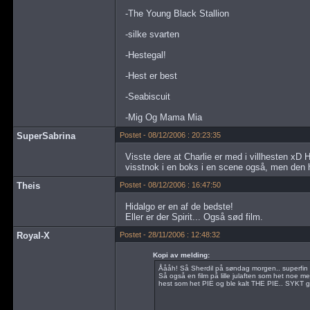
-The Young Black Stallion
-silke svarten
-Hestegal!
-Hest er best
-Seabiscuit
-Mig Og Mama Mia
SuperSabrina
Postet - 08/12/2006 : 20:23:35
Visste dere at Charlie er med i villhesten xD H
visstnok i en boks i en scene også, men den 
Theis
Postet - 08/12/2006 : 16:47:50
Hidalgo er en af de bedste!
Eller er der Spirit... Også sød film.
Royal-X
Postet - 28/11/2006 : 12:48:32
Kopi av melding:
Åååh! Så Sherdil på søndag morgen.. superfin 
Så også en film på lille julaften som het noe 
hest som het PIE og ble kalt THE PIE.. SYKT ga