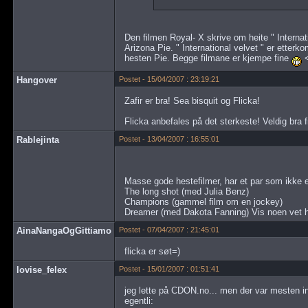
Den filmen Royal- X skrive om heite " Internati
Arizona Pie. " International velvet " er etterko
hesten Pie. Begge filmane er kjempe fine
Hangover
Postet - 15/04/2007 : 23:19:21
Zafir er bra! Sea bisquit og Flicka!
Flicka anbefales på det sterkeste! Veldig bra 
Rablejinta
Postet - 13/04/2007 : 16:55:01
Masse gode hestefilmer, har et par som ikke e
The long shot (med Julia Benz)
Champions (gammel film om en jockey)
Dreamer (med Dakota Fanning) Vis noen vet hvo
AinaNangaOgGittiamo
Postet - 07/04/2007 : 21:45:01
flicka er søt=)
lovise_felex
Postet - 15/01/2007 : 01:51:41
jeg lette på CDON.no... men der var mesten in
egentli: