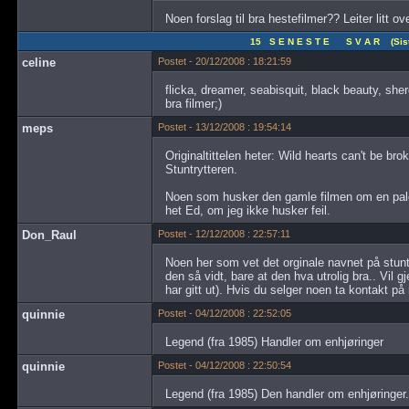
Noen forslag til bra hestefilmer?? Leiter litt over
15 S E N E S T E S V A R (Siste
celine
Postet - 20/12/2008 : 18:21:59
flicka, dreamer, seabisquit, black beauty, sher
bra filmer;)
meps
Postet - 13/12/2008 : 19:54:14
Originaltittelen heter: Wild hearts can't be b
Stuntrytteren.
Noen som husker den gamle filmen om en pal
het Ed, om jeg ikke husker feil.
Don_Raul
Postet - 12/12/2008 : 22:57:11
Noen her som vet det orginale navnet på stuntr
den så vidt, bare at den hva utrolig bra.. Vil
har gitt ut). Hvis du selger noen ta kontakt på
quinnie
Postet - 04/12/2008 : 22:52:05
Legend (fra 1985) Handler om enhjøringer
quinnie
Postet - 04/12/2008 : 22:50:54
Legend (fra 1985) Den handler om enhjøringer.