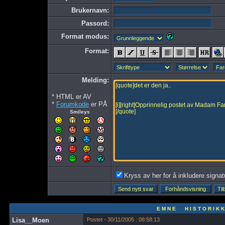
Brukernavn:
Passord:
Format modus:
Format:
Melding:
* HTML er AV
*
Forumkode
er PÅ
Smileys
Kryss av her for å inkludere signatur
E M N E H I S T O R I K K
Lisa__Moen
Postet - 30/11/2005 : 08:58:13