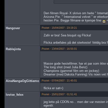
Den filmen Royal- X skrive om heite " Internati
Arizona Pie. " International velvet " er etterko
hesten Pie. Begge filmane er kjempe fine
Hangover
Postet - 15/04/2007 : 23:19:21
Zafir er bra! Sea bisquit og Flicka!
Flicka anbefales på det sterkeste! Veldig bra 
Rablejinta
Postet - 13/04/2007 : 16:55:01
Masse gode hestefilmer, har et par som ikke e
The long shot (med Julia Benz)
Champions (gammel film om en jockey)
Dreamer (med Dakota Fanning) Vis noen vet hvo
AinaNangaOgGittiamo
Postet - 07/04/2007 : 21:45:01
flicka er søt=)
lovise_felex
Postet - 15/01/2007 : 01:51:41
jeg lette på CDON.no... men der var mesten in
egentli: