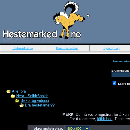
Hestemarked.no
Hundemarked.no
Kjøp og Salg
Hestemarke
Brukernavn:
Lagre p
Alle fora
Hest - SnikkSnakk
Bøker og videoer
Bra hestefilmer??
MERK:
Du må være registrert for å kunn
For å registrere,
klikk her
. Registrer
Skjermstørrelse: