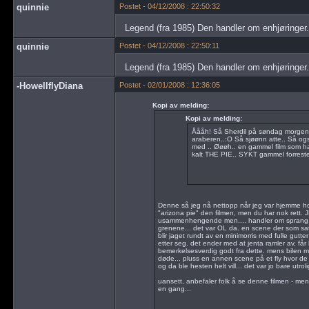
quinnie
Postet - 04/12/2008 : 22:50:32
Legend (fra 1985) Den handler om enhjøringer.
quinnie
Postet - 04/12/2008 : 22:50:11
Legend (fra 1985) Den handler om enhjøringer.
-HowellflyDiana
Postet - 02/01/2008 : 12:36:05
Kopi av melding:
Kopi av melding:
Åååh! Så Sherdil på søndag morgen.
araberen..:O Så sjøønn atte.. Så også
med .. Øøøh.. en gammel film som h
kalt THE PIE.. SYKT gammel forresten
Denne så jeg nå nettopp når jeg var hjemme ho
"arizona pie" den filmen, men du har nok rett. JE
usammenhengende men.... handler om sprang, felt
grenene... det var OL da. en scene der som sat
blir jaget rundt av en minimorris med fulle gutte
etter seg. det ender med at jenta ramler av, får
bemerkelsesverdig godt fra dette. mens bilen m
døde... pluss en annen scene på et fly hvor de 
og da ble hesten helt vill... det var jo bare utrolig
uansett, anbefaler folk å se denne filmen - m
en gang...