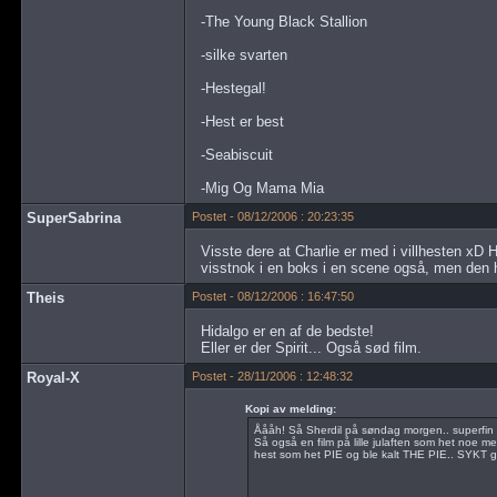
-The Young Black Stallion
-silke svarten
-Hestegal!
-Hest er best
-Seabiscuit
-Mig Og Mama Mia
SuperSabrina
Postet - 08/12/2006 : 20:23:35
Visste dere at Charlie er med i villhesten xD H
visstnok i en boks i en scene også, men den 
Theis
Postet - 08/12/2006 : 16:47:50
Hidalgo er en af de bedste!
Eller er der Spirit... Også sød film.
Royal-X
Postet - 28/11/2006 : 12:48:32
Kopi av melding:
Åååh! Så Sherdil på søndag morgen.. superfin 
Så også en film på lille julaften som het noe 
hest som het PIE og ble kalt THE PIE.. SYKT ga