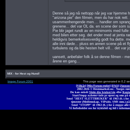
Denne så jeg nå nettopp når jeg var hjemme h
"arizona pie" den filmen, men du har nok rett. 
usammenhengende men.... handler om sprang, fel
grenene... det var OL da. en scene der som sa
Pie blir jaget rundt av en minimorris med fulle g
med bilen etter seg. det ender med at jenta ra
heldigvis bemerkelsesverdig godt fra dette. m
alle inni døde... pluss en annen scene på et fl
turbulens og da ble hesten helt vill... det var jo 
uansett, anbefaler folk å se denne filmen - m
årene en gang...
MIX - for Hest og Hund!
Image Forum 2001
This page was generated in 0,2 s
[
Vilkår
] [
Mix/Forum-regler
] [
FAQ
] [
Annons
2002-2026 © Heste
marked
.no - Norges stør
Du kan enkelt
Slette din bruker/vip
eller
Konta
Start/Stopp nyheter+info pr epost og sms på 
Send "HEST SLETTBRUKER" til 1963 (0,-) for å 
tjenester (Medlemskap, VIPside, SMS mm.) på
Send "STOPP" til 1963 (0,-) for å stoppe alle t
Vi forbeholder oss for trykkfeil og feil i informas