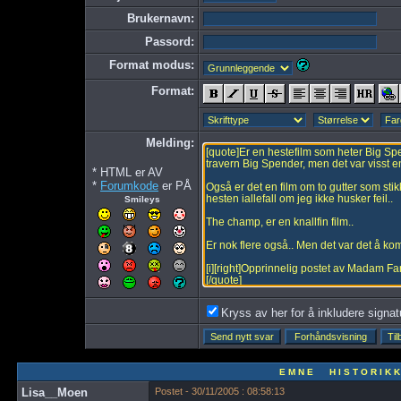
Brukernavn:
Passord:
Format modus:
Format:
Melding:
* HTML er AV
*
Forumkode
er PÅ
Smileys
Kryss av her for å inkludere signatur
E M N E H I S T O R I K K
Lisa__Moen
Postet - 30/11/2005 : 08:58:13