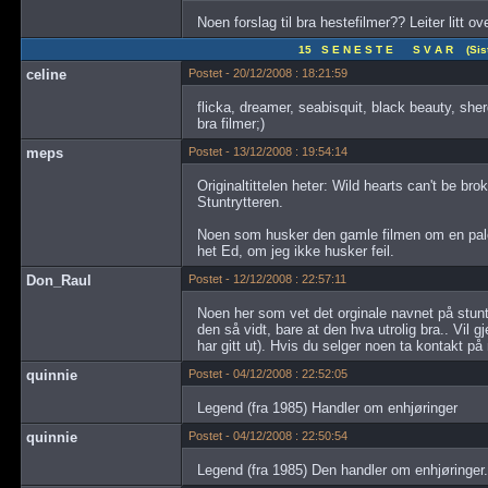
Noen forslag til bra hestefilmer?? Leiter litt over
15 S E N E S T E S V A R (Siste
celine
Postet - 20/12/2008 : 18:21:59
flicka, dreamer, seabisquit, black beauty, sher
bra filmer;)
meps
Postet - 13/12/2008 : 19:54:14
Originaltittelen heter: Wild hearts can't be b
Stuntrytteren.
Noen som husker den gamle filmen om en pal
het Ed, om jeg ikke husker feil.
Don_Raul
Postet - 12/12/2008 : 22:57:11
Noen her som vet det orginale navnet på stuntr
den så vidt, bare at den hva utrolig bra.. Vil
har gitt ut). Hvis du selger noen ta kontakt på
quinnie
Postet - 04/12/2008 : 22:52:05
Legend (fra 1985) Handler om enhjøringer
quinnie
Postet - 04/12/2008 : 22:50:54
Legend (fra 1985) Den handler om enhjøringer.