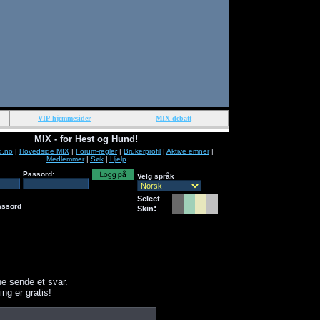
VIP-hjemmesider
MIX-debatt
MIX - for Hest og Hund!
d.no
|
Hovedside MIX
|
Forum-regler
|
Brukerprofil
|
Aktive emner
|
Medlemmer
|
Søk
|
Hjelp
Passord:
Velg språk
Select
assord
:
Skin
e sende et svar.
ing er gratis!