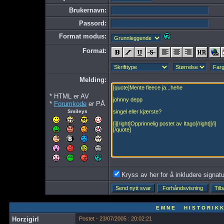
Brukernavn:
Passord:
Format modus:
Format:
Melding:
* HTML er AV
*
Forumkode
er PÅ
Smileys
Kryss av her for å inkludere signatur
E M N E H I S T O R I K K
Horzigirl
Postet - 23/07/2005 : 20:02:21