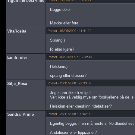
Tigull the best 4 life
Postet - 12/06/2009 : 13:08:22
Begge deler
Møkke eller fore
VitaRosita
Postet - 06/05/2009 : 11:41:22
Sprang:)
Ri eller kjøre?
Emili ruler
Postet - 08/02/2009 : 15:38:38
Helskinn:)
sprang eller dressur?
Silje_Rosa
Postet - 28/11/2008 : 22:33:09
Jeg klarer ikke å velge!
Veit ikke så veldig mye om forskjellene på de ;
Helskinn eller kneskinn ridebukser?
Sandra_Primo
Postet - 28/11/2008 : 09:02:09
Egentlig begge, men må neste si Nordlandshest :
Andalusier eller lippizaner?