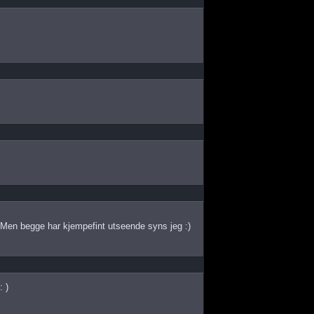
s Men begge har kjempefint utseende syns jeg :)
 )