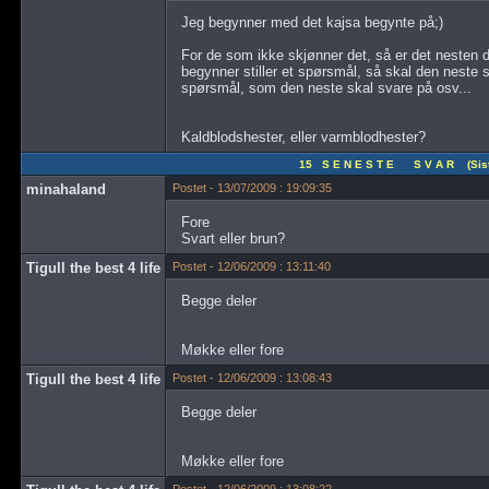
Jeg begynner med det kajsa begynte på;)
For de som ikke skjønner det, så er det nesten
begynner stiller et spørsmål, så skal den neste s
spørsmål, som den neste skal svare på osv...
Kaldblodshester, eller varmblodhester?
15 S E N E S T E S V A R (Siste
minahaland
Postet - 13/07/2009 : 19:09:35
Fore
Svart eller brun?
Tigull the best 4 life
Postet - 12/06/2009 : 13:11:40
Begge deler
Møkke eller fore
Tigull the best 4 life
Postet - 12/06/2009 : 13:08:43
Begge deler
Møkke eller fore