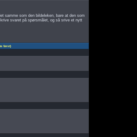
 det samme som den bildeleken, bare at den som
krive svaret på spørsmålet, og så srive et nytt
 først)