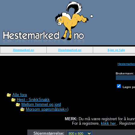
Hestemarked.no
Hundemarked.no
Kjøp og Salg
Hestemarke
Brukernavn:
Lagre p
Alle fora
Hest - SnikkSnakk
Mellom himmel og jord
Morsom spørsmålslek=)
MERK:
Du må være registrert for å kunn
For å registrere,
klikk her
. Registrer
Skjermstørrelse: