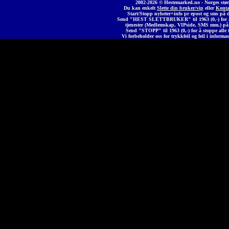
2002-2026 © Heste
marked
.no - Norges stør
Du kan enkelt
Slette din bruker/vip
eller
Konta
Start/Stopp nyheter+info pr epost og sms på 
Send "HEST SLETTBRUKER" til 1963 (0,-) for å 
tjenester (Medlemskap, VIPside, SMS mm.) på
Send "STOPP" til 1963 (0,-) for å stoppe alle t
Vi forbeholder oss for trykkfeil og feil i informas