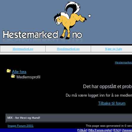
Hestemarked.no
Hundemarked.no
Kjøp og Salg
Hestemarke
Alle fora
Medlemsprofil
Det har oppstått et pro
Du må være logget inn for å se medle
Tilbake til forum
MIX - for Hest og Hund!
Image Forum 2001
This page was generated in 0 se
[
Vilkår
] [
Mix/Forum-regler
] [
FAQ
] [
Annons