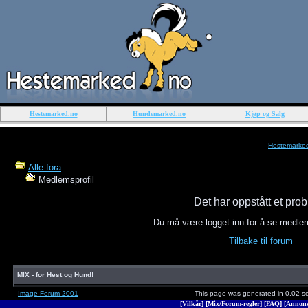
Hestemarked.no
Hundemarked.no
Kjøp og Salg
Hestemarke
Alle fora
Medlemsprofil
Det har oppstått et pro
Du må være logget inn for å se medle
Tilbake til forum
MIX - for Hest og Hund!
Image Forum 2001
This page was generated in 0,02 s
[
Vilkår
] [
Mix/Forum-regler
] [
FAQ
] [
Annons