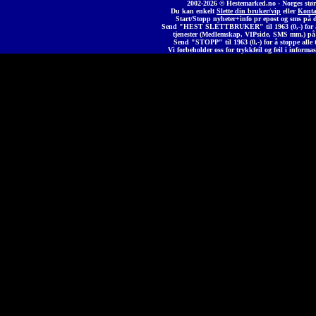
2002-2026 © Heste
marked
.no - Norges stør
Du kan enkelt
Slette din bruker/vip
eller
Konta
Start/Stopp nyheter+info pr epost og sms på 
Send "HEST SLETTBRUKER" til 1963 (0,-) for å 
tjenester (Medlemskap, VIPside, SMS mm.) på
Send "STOPP" til 1963 (0,-) for å stoppe alle t
Vi forbeholder oss for trykkfeil og feil i informas