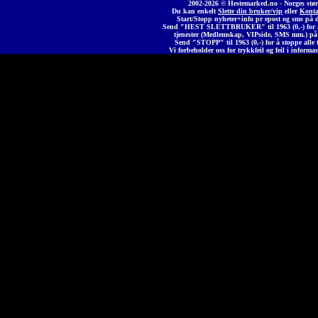
2002-2026 © Heste
marked
.no - Norges stør
Du kan enkelt
Slette din bruker/vip
eller
Konta
Start/Stopp nyheter+info pr epost og sms på 
Send "HEST SLETTBRUKER" til 1963 (0,-) for å 
tjenester (Medlemskap, VIPside, SMS mm.) på
Send "STOPP" til 1963 (0,-) for å stoppe alle t
Vi forbeholder oss for trykkfeil og feil i informas