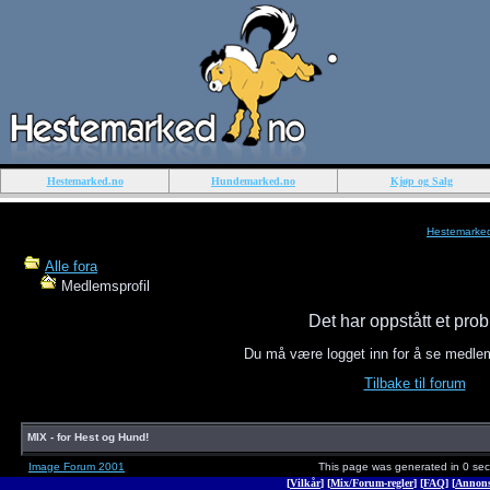
Hestemarked.no
Hundemarked.no
Kjøp og Salg
Hestemarke
Alle fora
Medlemsprofil
Det har oppstått et pro
Du må være logget inn for å se medle
Tilbake til forum
MIX - for Hest og Hund!
Image Forum 2001
This page was generated in 0 se
[
Vilkår
] [
Mix/Forum-regler
] [
FAQ
] [
Annons