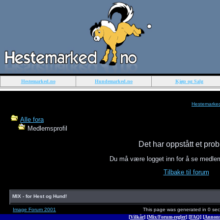
Hestemarked.no
Hundemarked.no
Kjøp og Salg
Hestemarke
Alle fora
Medlemsprofil
Det har oppstått et pro
Du må være logget inn for å se medle
Tilbake til forum
MIX - for Hest og Hund!
Image Forum 2001
This page was generated in 0 se
[
Vilkår
] [
Mix/Forum-regler
] [
FAQ
] [
Annons