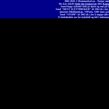
2002-2026 © Heste
marked
.no - Norges stør
Du kan enkelt
Slette din bruker/vip
eller
Konta
Start/Stopp nyheter+info pr epost og sms på 
Send "HEST SLETTBRUKER" til 1963 (0,-) for å 
tjenester (Medlemskap, VIPside, SMS mm.) på
Send "STOPP" til 1963 (0,-) for å stoppe alle t
Vi forbeholder oss for trykkfeil og feil i informas