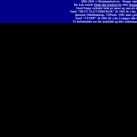
2002-2026 © Heste
marked
.no - Norges stør
Du kan enkelt
Slette din bruker/vip
eller
Konta
Start/Stopp nyheter+info pr epost og sms på 
Send "HEST SLETTBRUKER" til 1963 (0,-) for å 
tjenester (Medlemskap, VIPside, SMS mm.) på
Send "STOPP" til 1963 (0,-) for å stoppe alle t
Vi forbeholder oss for trykkfeil og feil i informas