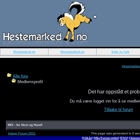
Hestemarked.no
Hundemarked.no
Kjøp og Salg
Hestemarke
Alle fora
Medlemsprofil
Det har oppstått et pro
Du må være logget inn for å se medle
Tilbake til forum
MIX - for Hest og Hund!
Image Forum 2001
This page was generated in 0 se
[
Vilkår
] [
Mix/Forum-regler
] [
FAQ
] [
Annons