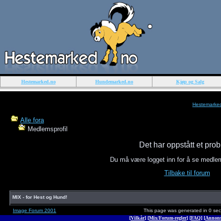
Hestemarked.no
Hundemarked.no
Kjøp og Salg
Hestemarke
Alle fora
Medlemsprofil
Det har oppstått et pro
Du må være logget inn for å se medle
Tilbake til forum
MIX - for Hest og Hund!
Image Forum 2001
This page was generated in 0 se
[
Vilkår
] [
Mix/Forum-regler
] [
FAQ
] [
Annons