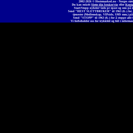
2002-2026 © Heste
marked
.no - Norges stør
Du kan enkelt
Slette din bruker/vip
eller
Konta
Start/Stopp nyheter+info pr epost og sms på 
Send "HEST SLETTBRUKER" til 1963 (0,-) for å 
tjenester (Medlemskap, VIPside, SMS mm.) på
Send "STOPP" til 1963 (0,-) for å stoppe alle t
Vi forbeholder oss for trykkfeil og feil i informas